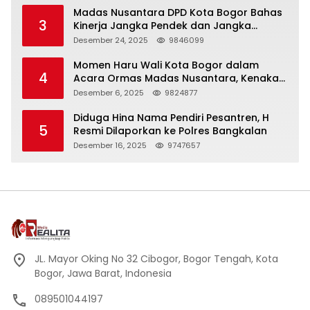
Madas Nusantara DPD Kota Bogor Bahas
3
Kinerja Jangka Pendek dan Jangka
Panjang
Desember 24, 2025
9846099
Momen Haru Wali Kota Bogor dalam
4
Acara Ormas Madas Nusantara, Kenakan
Peci Hitam Tinggi sebagai Simbol
Desember 6, 2025
9824877
Kehormatan
Diduga Hina Nama Pendiri Pesantren, H
5
Resmi Dilaporkan ke Polres Bangkalan
Desember 16, 2025
9747657
JL. Mayor Oking No 32 Cibogor, Bogor Tengah, Kota
Bogor, Jawa Barat, Indonesia
089501044197