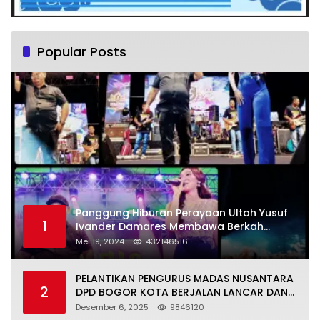
Popular Posts
Panggung Hiburan Perayaan Ultah Yusuf
1
Ivander Damares Membawa Berkah
Warga Kejapanan
Mei 19, 2024
432146516
PELANTIKAN PENGURUS MADAS NUSANTARA
2
DPD BOGOR KOTA BERJALAN LANCAR DAN
KHIDMAT
Desember 6, 2025
9846120