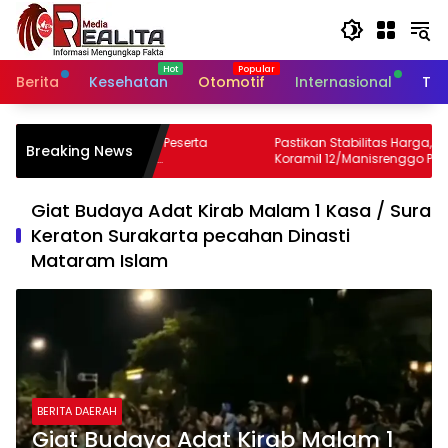
Langsung
ke
konten
Berita
Kesehatan
Otomotif
Internasional
Tek
Peserta
Pastikan Stabilitas Harga, Babinsa
Bab
Breaking News
Koramil 12/Manisrenggo Pantau Harga
Sam
Sembako Di Pasar Klewer
Duk
Per
Giat Budaya Adat Kirab Malam 1 Kasa / Sura
Keraton Surakarta pecahan Dinasti
Mataram Islam
BERITA DAERAH
Giat Budaya Adat Kirab Malam 1