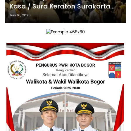
Kasa / Sura Keraton Surakarta
pecahan Dinasti Mataram Islam
Juni 16, 2026