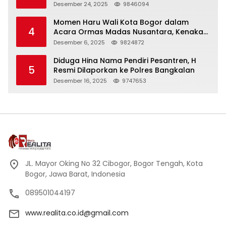
Panjang
Desember 24, 2025
9846094
Momen Haru Wali Kota Bogor dalam
4
Acara Ormas Madas Nusantara, Kenakan
Peci Hitam Tinggi sebagai Simbol
Desember 6, 2025
9824872
Kehormatan
Diduga Hina Nama Pendiri Pesantren, H
5
Resmi Dilaporkan ke Polres Bangkalan
Desember 16, 2025
9747653
JL. Mayor Oking No 32 Cibogor, Bogor Tengah, Kota
Bogor, Jawa Barat, Indonesia
089501044197
www.realita.co.id@gmail.com