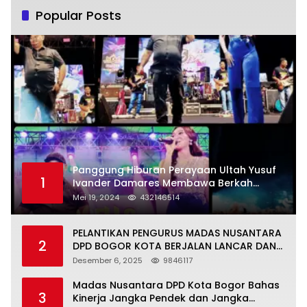
Popular Posts
Panggung Hiburan Perayaan Ultah Yusuf
1
Ivander Damares Membawa Berkah
Warga Kejapanan
Mei 19, 2024
432146514
PELANTIKAN PENGURUS MADAS NUSANTARA
2
DPD BOGOR KOTA BERJALAN LANCAR DAN
KHIDMAT
Desember 6, 2025
9846117
Madas Nusantara DPD Kota Bogor Bahas
3
Kinerja Jangka Pendek dan Jangka