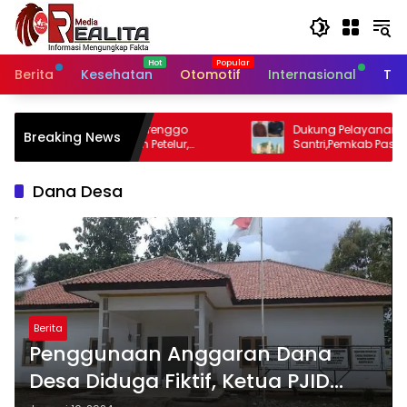
Langsung
ke
konten
Berita
Kesehatan
Otomotif
Internasional
Tek
anisrenggo
Dukung Pelayanan Kesehatan
Breaking News
m Petelur,
Santri,Pemkab Pasuruan Bangunan Poli
angan Dan
Klinik Kesehatan di Ponpes
Dana Desa
Berita
Penggunaan Anggaran Dana
Desa Diduga Fiktif, Ketua PJID