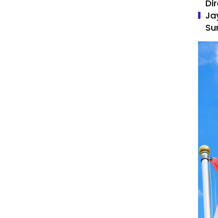
Di
Ja
Su