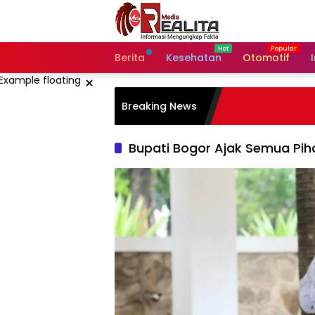
Langsung
ke
konten
Berita
Kesehatan
Otomotif
×
Breaking News
Bupati Bogor Ajak Semua Pih