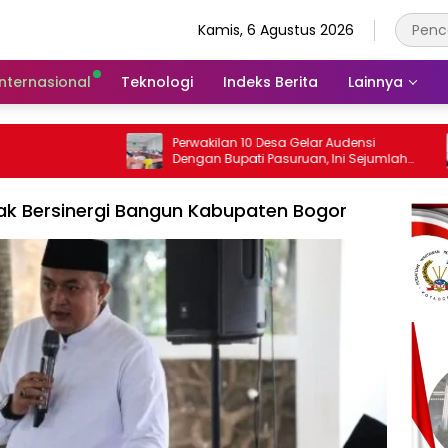
Kamis, 6 Agustus 2026
Internasional
Teknologi
Indeks Berita
Lainnya
Perwakilan 10 Desa Gelar Audensi
Camat Gem
Dengan Bupati Pasuruan, Ini Sejumlah
Dengan Ka
Tuntutannya
Indisipliner
ak Bersinergi Bangun Kabupaten Bogor