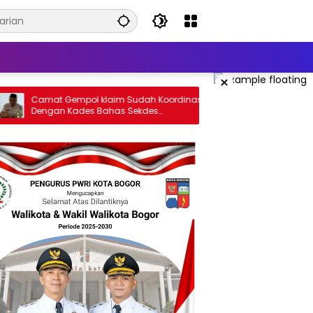
×
pol klaim Sudah Koordinasi
Kades Paterongan Berharap Ce
des Bahas Sekdes
Kesehatan Digelar Sebulan Seka
.,ini Point Pentingnya
Puskesmas Galis: CKG Bisa
Dilaksanakan Rutin Lewat Posya