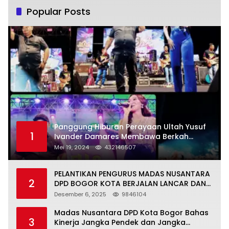
Popular Posts
Panggung Hiburan Perayaan Ultah Yusuf
1
Ivander Damares Membawa Berkah
Warga Kejapanan
Mei 19, 2024
432146507
PELANTIKAN PENGURUS MADAS NUSANTARA
2
DPD BOGOR KOTA BERJALAN LANCAR DAN
KHIDMAT
Desember 6, 2025
9846104
Madas Nusantara DPD Kota Bogor Bahas
3
Kinerja Jangka Pendek dan Jangka