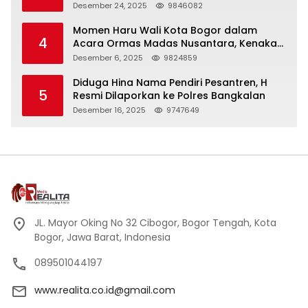
Panjang
Desember 24, 2025
9846082
Momen Haru Wali Kota Bogor dalam
4
Acara Ormas Madas Nusantara, Kenakan
Peci Hitam Tinggi sebagai Simbol
Desember 6, 2025
9824859
Kehormatan
Diduga Hina Nama Pendiri Pesantren, H
5
Resmi Dilaporkan ke Polres Bangkalan
Desember 16, 2025
9747649
JL. Mayor Oking No 32 Cibogor, Bogor Tengah, Kota
Bogor, Jawa Barat, Indonesia
089501044197
www.realita.co.id@gmail.com