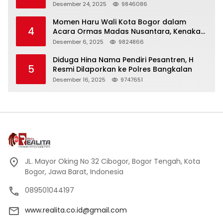
Panjang
Desember 24, 2025
9846086
Momen Haru Wali Kota Bogor dalam
4
Acara Ormas Madas Nusantara, Kenakan
Peci Hitam Tinggi sebagai Simbol
Desember 6, 2025
9824866
Kehormatan
Diduga Hina Nama Pendiri Pesantren, H
5
Resmi Dilaporkan ke Polres Bangkalan
Desember 16, 2025
9747651
JL. Mayor Oking No 32 Cibogor, Bogor Tengah, Kota
Bogor, Jawa Barat, Indonesia
089501044197
www.realita.co.id@gmail.com