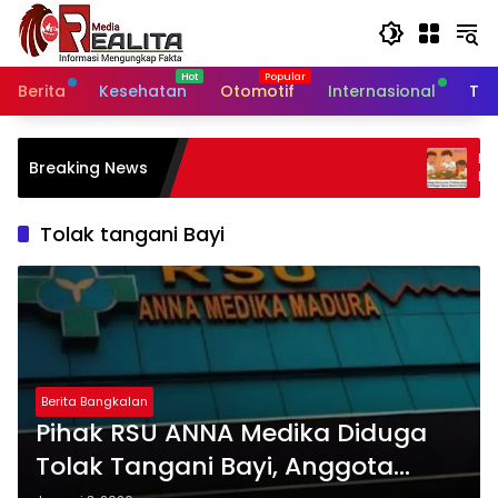
Langsung
ke
konten
Berita
Kesehatan
Otomotif
Internasional
Tek
Diduga Keracunan, Puluhan Si
Breaking News
Dramaga Kabupaten Bogor Dil
Puskesmas
Tolak tangani Bayi
Berita Bangkalan
Pihak RSU ANNA Medika Diduga
Tolak Tangani Bayi, Anggota