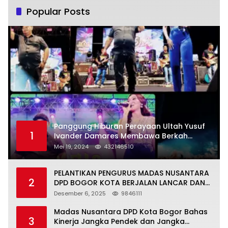
Popular Posts
Panggung Hiburan Perayaan Ultah Yusuf
1
Ivander Damares Membawa Berkah
Warga Kejapanan
Mei 19, 2024
432146510
PELANTIKAN PENGURUS MADAS NUSANTARA
2
DPD BOGOR KOTA BERJALAN LANCAR DAN
KHIDMAT
Desember 6, 2025
9846111
Madas Nusantara DPD Kota Bogor Bahas
3
Kinerja Jangka Pendek dan Jangka