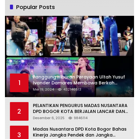
Popular Posts
Panggung Hiburan Perayaan Ultah Yusuf
1
Ivander Damares Membawa Berkah
Warga Kejapanan
Mei 19, 2024
432146513
PELANTIKAN PENGURUS MADAS NUSANTARA
2
DPD BOGOR KOTA BERJALAN LANCAR DAN
KHIDMAT
Desember 6, 2025
9846114
Madas Nusantara DPD Kota Bogor Bahas
3
Kinerja Jangka Pendek dan Jangka