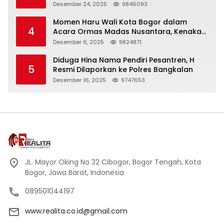
Panjang
Desember 24, 2025
9846093
Momen Haru Wali Kota Bogor dalam
4
Acara Ormas Madas Nusantara, Kenakan
Peci Hitam Tinggi sebagai Simbol
Desember 6, 2025
9824871
Kehormatan
Diduga Hina Nama Pendiri Pesantren, H
5
Resmi Dilaporkan ke Polres Bangkalan
Desember 16, 2025
9747653
JL. Mayor Oking No 32 Cibogor, Bogor Tengah, Kota
Bogor, Jawa Barat, Indonesia
089501044197
www.realita.co.id@gmail.com