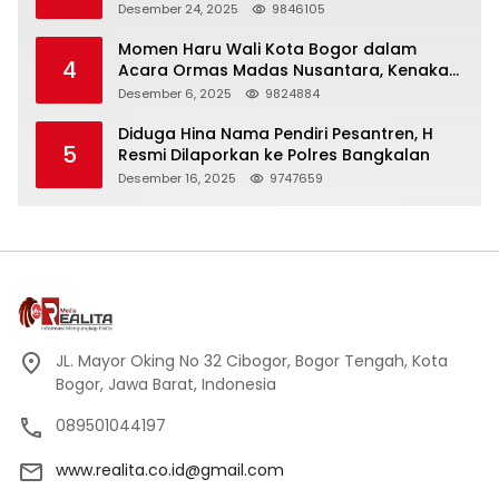
Panjang
Desember 24, 2025
9846105
Momen Haru Wali Kota Bogor dalam
4
Acara Ormas Madas Nusantara, Kenakan
Peci Hitam Tinggi sebagai Simbol
Desember 6, 2025
9824884
Kehormatan
Diduga Hina Nama Pendiri Pesantren, H
5
Resmi Dilaporkan ke Polres Bangkalan
Desember 16, 2025
9747659
JL. Mayor Oking No 32 Cibogor, Bogor Tengah, Kota
Bogor, Jawa Barat, Indonesia
089501044197
www.realita.co.id@gmail.com