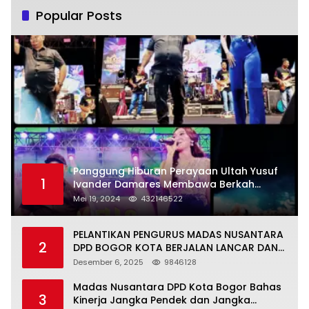
Popular Posts
Panggung Hiburan Perayaan Ultah Yusuf
1
Ivander Damares Membawa Berkah
Warga Kejapanan
Mei 19, 2024
432146522
PELANTIKAN PENGURUS MADAS NUSANTARA
2
DPD BOGOR KOTA BERJALAN LANCAR DAN
KHIDMAT
Desember 6, 2025
9846128
Madas Nusantara DPD Kota Bogor Bahas
3
Kinerja Jangka Pendek dan Jangka