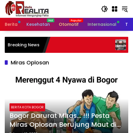
Langsung
ke
konten
Berita
Kesehatan
Otomotif
Internasional
Tek
Ekspektasi Tak Sesuai Kenyat
Breaking News
Soroti Ketidakhadiran Preside
Kongres Kebudayaan Nusan
Miras Oplosan
BERITA KOTA BOGOR
Bogor Darurat Miras… !!! Pesta
Miras Oplosan Berujung Maut di