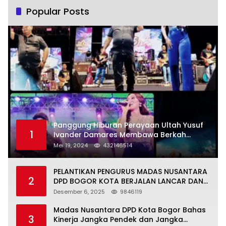
Popular Posts
Panggung Hiburan Perayaan Ultah Yusuf
1
Ivander Damares Membawa Berkah
Warga Kejapanan
Mei 19, 2024
432146514
PELANTIKAN PENGURUS MADAS NUSANTARA
2
DPD BOGOR KOTA BERJALAN LANCAR DAN
KHIDMAT
Desember 6, 2025
9846119
Madas Nusantara DPD Kota Bogor Bahas
3
Kinerja Jangka Pendek dan Jangka