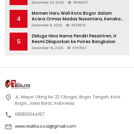
Panjang
Desember 24, 2025
9846097
Momen Haru Wali Kota Bogor dalam
4
Acara Ormas Madas Nusantara, Kenakan
Peci Hitam Tinggi sebagai Simbol
Desember 6, 2025
9824876
Kehormatan
Diduga Hina Nama Pendiri Pesantren, H
5
Resmi Dilaporkan ke Polres Bangkalan
Desember 16, 2025
9747657
JL. Mayor Oking No 32 Cibogor, Bogor Tengah, Kota
Bogor, Jawa Barat, Indonesia
089501044197
www.realita.co.id@gmail.com