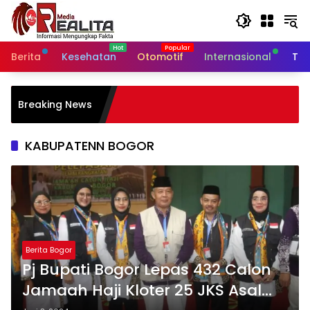
Langsung
ke
konten
Berita
Kesehatan
Otomotif
Internasional
Tek
Babinsa Koramil 12/Manisre
Breaking News
Sambangi Peternak Ayam Pete
Dukung Ketahanan Pangan 
Perekonomian Warga
KABUPATENN BOGOR
Berita Bogor
Pj Bupati Bogor Lepas 432 Calon
Jamaah Haji Kloter 25 JKS Asal