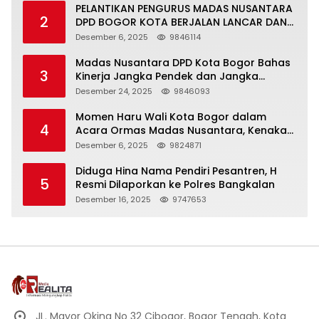
PELANTIKAN PENGURUS MADAS NUSANTARA
2
DPD BOGOR KOTA BERJALAN LANCAR DAN
KHIDMAT
Desember 6, 2025
9846114
Madas Nusantara DPD Kota Bogor Bahas
3
Kinerja Jangka Pendek dan Jangka
Panjang
Desember 24, 2025
9846093
Momen Haru Wali Kota Bogor dalam
4
Acara Ormas Madas Nusantara, Kenakan
Peci Hitam Tinggi sebagai Simbol
Desember 6, 2025
9824871
Kehormatan
Diduga Hina Nama Pendiri Pesantren, H
5
Resmi Dilaporkan ke Polres Bangkalan
Desember 16, 2025
9747653
JL. Mayor Oking No 32 Cibogor, Bogor Tengah, Kota