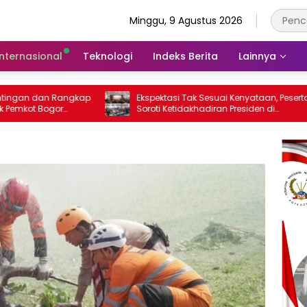
Minggu, 9 Agustus 2026
Internasional
Teknologi
Indeks Berita
Lainnya
kap
Ekspektasi Tak Sesuai Kenyataan, Peserta
Pastik
Soroti Ketidakhadiran Presiden di
Korami
a
Kongres Kebudayaan Nusantara
Sembak