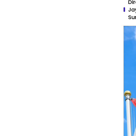
Di
Ja
Su