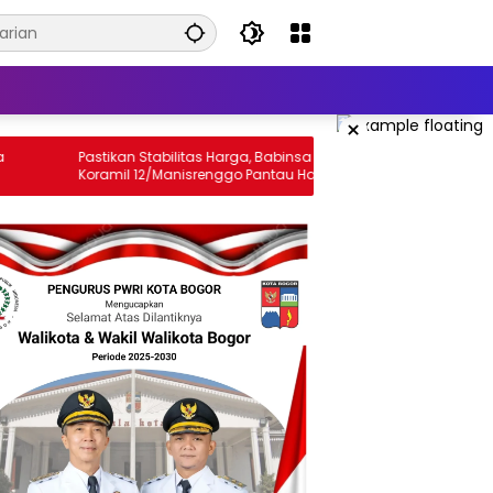
×
an Stabilitas Harga, Babinsa
Babinsa Koramil 12/Manis
l 12/Manisrenggo Pantau Harga
Sambangi Peternak Ayam Pe
o Di Pasar Klewer
Dukung Ketahanan Pangan
Perekonomian Warga