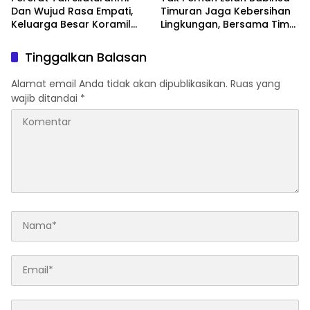
Dan Wujud Rasa Empati,
Timuran Jaga Kebersihan
Keluarga Besar Koramil
Lingkungan, Bersama Tim
04/Jebres Jenguk
Saberling Dan Warga
Anggota Yang Sakit
Wujudkan Lingkungan
Tinggalkan Balasan
Bersih Dan Sehat
Alamat email Anda tidak akan dipublikasikan.
Ruas yang
wajib ditandai
*