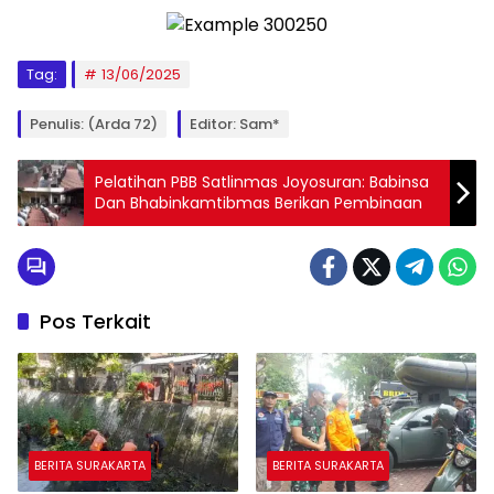
Tag:
13/06/2025
Penulis: (Arda 72)
Editor: Sam*
Pelatihan PBB Satlinmas Joyosuran: Babinsa
Dan Bhabinkamtibmas Berikan Pembinaan
Pos Terkait
BERITA SURAKARTA
BERITA SURAKARTA