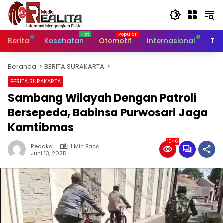
Langsung
ke
konten
Berita
Kesehatan
Otomotif
Internasional
Tek
Beranda
BERITA SURAKARTA
BERITA SURAKARTA
Sambang Wilayah Dengan Patroli
Bersepeda, Babinsa Purwosari Jaga
Kamtibmas
1046
Redaksi
1 Min Baca
Juni 13, 2025