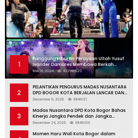
Panggung Hiburan Perayaan Ultah Yusuf
1
Ivander Damares Membawa Berkah
Warga Kejapanan
Mei 19, 2024
432146520
PELANTIKAN PENGURUS MADAS NUSANTARA
2
DPD BOGOR KOTA BERJALAN LANCAR DAN
KHIDMAT
Desember 6, 2025
9846121
Madas Nusantara DPD Kota Bogor Bahas
3
Kinerja Jangka Pendek dan Jangka
Panjang
Desember 24, 2025
9846100
Momen Haru Wali Kota Bogor dalam