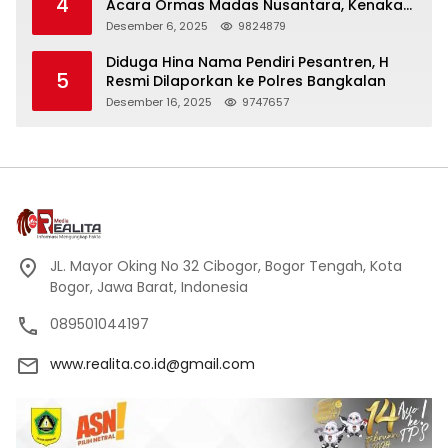
4
Acara Ormas Madas Nusantara, Kenakan
Peci Hitam Tinggi sebagai Simbol
Desember 6, 2025
9824879
Kehormatan
Diduga Hina Nama Pendiri Pesantren, H
5
Resmi Dilaporkan ke Polres Bangkalan
Desember 16, 2025
9747657
JL. Mayor Oking No 32 Cibogor, Bogor Tengah, Kota
Bogor, Jawa Barat, Indonesia
089501044197
www.realita.co.id@gmail.com