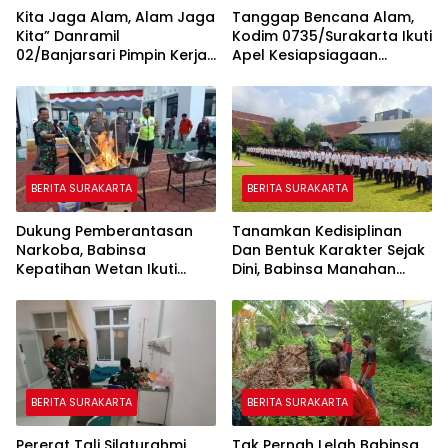
Kita Jaga Alam, Alam Jaga
Tanggap Bencana Alam,
Kita” Danramil
Kodim 0735/Surakarta Ikuti
02/Banjarsari Pimpin Kerja
Apel Kesiapsiagaan
Bakti Pembersihan Kali
Bencana Kota Surakarta
Pepe
Tahun 2025
BERITA SURAKARTA
BERITA SURAKARTA
Dukung Pemberantasan
Tanamkan Kedisiplinan
Narkoba, Babinsa
Dan Bentuk Karakter Sejak
Kepatihan Wetan Ikuti
Dini, Babinsa Manahan
Pemusnahan Barang Bukti
Berikan Pelatihan PBB Di
di Kejari Kota Surakarta
SMA Negeri 4 Surakarta
BERITA SURAKARTA
BERITA SURAKARTA
Pererat Tali Silaturahmi
Tak Pernah Lelah Babinsa