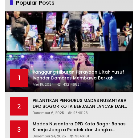
Popular Posts
Panggung Hiburan Perayaan Ultah Yusuf
1
Ivander Damares Membawa Berkah
Warga Kejapanan
Mei 19, 2024
432146521
PELANTIKAN PENGURUS MADAS NUSANTARA
2
DPD BOGOR KOTA BERJALAN LANCAR DAN
KHIDMAT
Desember 6, 2025
9846123
Madas Nusantara DPD Kota Bogor Bahas
3
Kinerja Jangka Pendek dan Jangka
Panjang
Desember 24, 2025
9846101