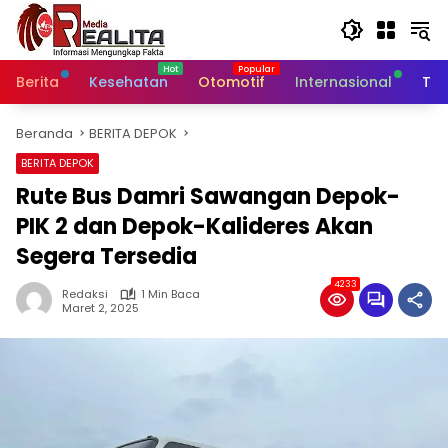
Langsung
ke
konten
Berita
Kesehatan
Otomotif
Internasional
Tek
Beranda
BERITA DEPOK
BERITA DEPOK
Rute Bus Damri Sawangan Depok-
PIK 2 dan Depok-Kalideres Akan
Segera Tersedia
4233
Redaksi
1 Min Baca
Maret 2, 2025