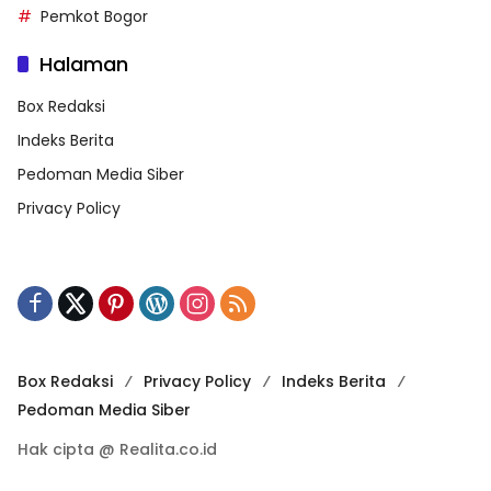
Pemkot Bogor
Halaman
Box Redaksi
Indeks Berita
Pedoman Media Siber
Privacy Policy
Box Redaksi
Privacy Policy
Indeks Berita
Pedoman Media Siber
Hak cipta @ Realita.co.id