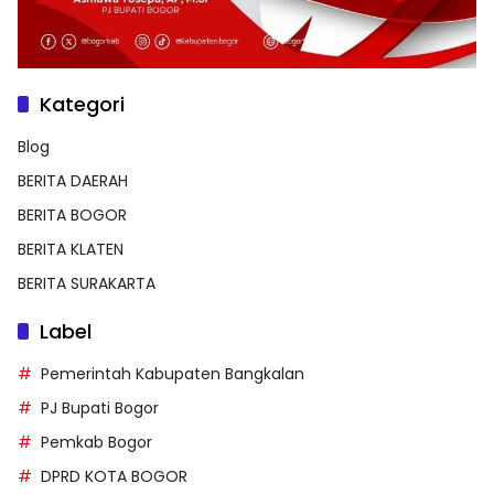
Kategori
Blog
BERITA DAERAH
BERITA BOGOR
BERITA KLATEN
BERITA SURAKARTA
Label
Pemerintah Kabupaten Bangkalan
PJ Bupati Bogor
Pemkab Bogor
DPRD KOTA BOGOR