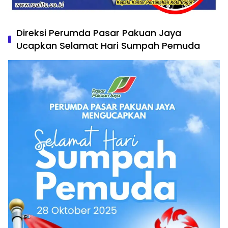
Direksi Perumda Pasar Pakuan Jaya
Ucapkan Selamat Hari Sumpah Pemuda