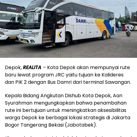
Depok,
REALITA
– Kota Depok akan mempunyai rute
baru lewat program JRC yaitu tujuan ke Kalideres
dan PIK 2 dengan Bus Damri dari terminal Sawangan.
Kepala Bidang Angkutan Dishub Kota Depok, Aan
Syurahman mengungkapkan bahwa penambahan
rute ini bertujuan untuk meningkatkan aksesibilitas
warga Depok ke berbagai lokasi strategis di Jakarta
Bogor Tangerang Bekasi (Jabotabek).