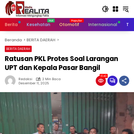
Langsung
ke
konten
Berita
Kesehatan
Otomotif
Internasional
Tek
Beranda
BERITA DAERAH
BERITA DAERAH
Ratusan PKL Protes Soal Larangan
UPT dan Kepala Pasar Bangil
1040
Redaksi
2 Min Baca
Desember 11, 2025