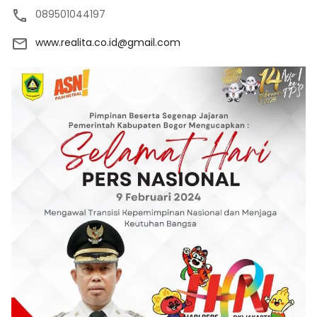
089501044197
www.realita.co.id@gmail.com