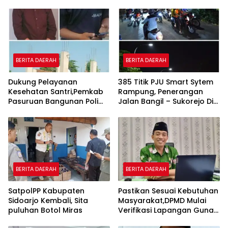
BERITA DAERAH
BERITA DAERAH
Dukung Pelayanan
385 Titik PJU Smart Sytem
Kesehatan Santri,Pemkab
Rampung, Penerangan
Pasuruan Bangunan Poli
Jalan Bangil – Sukorejo Di
Klinik Kesehatan di Ponpes
Rasakan Masyarakat.
BERITA DAERAH
BERITA DAERAH
SatpolPP Kabupaten
Pastikan Sesuai Kebutuhan
Sidoarjo Kembali, Sita
Masyarakat,DPMD Mulai
puluhan Botol Miras
Verifikasi Lapangan Guna
Cek Usulan BKK.