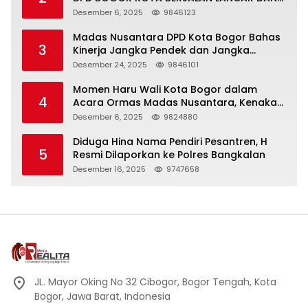
KHIDMAT
Desember 6, 2025
9846123
Madas Nusantara DPD Kota Bogor Bahas
3
Kinerja Jangka Pendek dan Jangka
Panjang
Desember 24, 2025
9846101
Momen Haru Wali Kota Bogor dalam
4
Acara Ormas Madas Nusantara, Kenakan
Peci Hitam Tinggi sebagai Simbol
Desember 6, 2025
9824880
Kehormatan
Diduga Hina Nama Pendiri Pesantren, H
5
Resmi Dilaporkan ke Polres Bangkalan
Desember 16, 2025
9747658
JL. Mayor Oking No 32 Cibogor, Bogor Tengah, Kota
Bogor, Jawa Barat, Indonesia