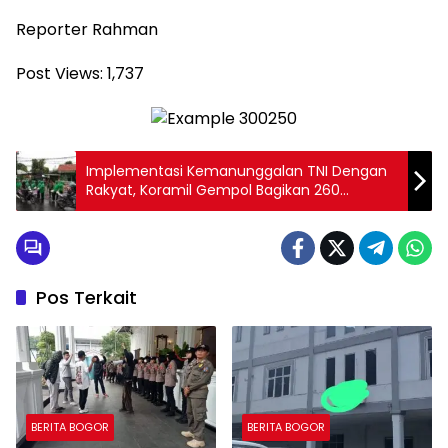
Reporter Rahman
Post Views:
1,737
Implementasi Kemanunggalan TNI Dengan
Rakyat, Koramil Gempol Bagikan 260
Bungkus Takjil
Pos Terkait
BERITA BOGOR
BERITA BOGOR