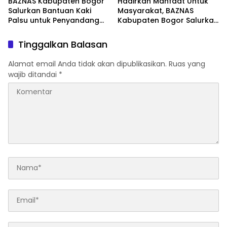
BAZNAS Kabupaten Bogor
Hadirkan Manfaat Untuk
Salurkan Bantuan Kaki
Masyarakat, BAZNAS
Palsu untuk Penyandang
Kabupaten Bogor Salurkan
Disabilitas, Wujud Nyata
15.000 Liter Air Bersih Untuk
Kepedulian dalam
Warga Terdampak
Tinggalkan Balasan
Program “Bogor Peduli”
Kekeringan
Alamat email Anda tidak akan dipublikasikan.
Ruas yang
wajib ditandai
*