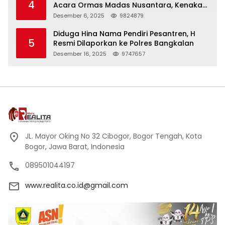
4
Acara Ormas Madas Nusantara, Kenakan
Peci Hitam Tinggi sebagai Simbol
Desember 6, 2025
9824879
Kehormatan
Diduga Hina Nama Pendiri Pesantren, H
5
Resmi Dilaporkan ke Polres Bangkalan
Desember 16, 2025
9747657
JL. Mayor Oking No 32 Cibogor, Bogor Tengah, Kota
Bogor, Jawa Barat, Indonesia
089501044197
www.realita.co.id@gmail.com