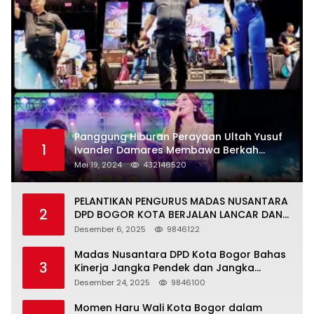
Panggung Hiburan Perayaan Ultah Yusuf
1
Ivander Damares Membawa Berkah
Warga Kejapanan
Mei 19, 2024
432146520
PELANTIKAN PENGURUS MADAS NUSANTARA
2
DPD BOGOR KOTA BERJALAN LANCAR DAN
KHIDMAT
Desember 6, 2025
9846122
Madas Nusantara DPD Kota Bogor Bahas
3
Kinerja Jangka Pendek dan Jangka
Panjang
Desember 24, 2025
9846100
Momen Haru Wali Kota Bogor dalam