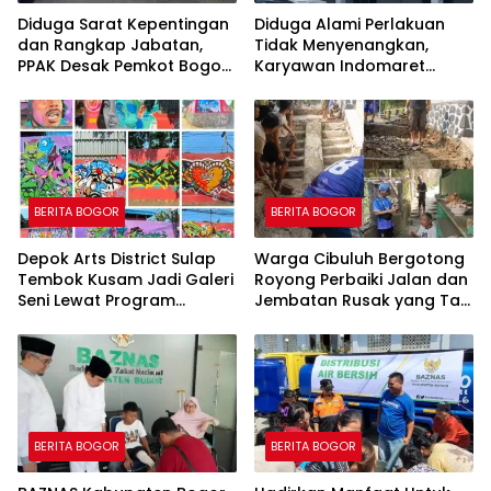
Diduga Sarat Kepentingan
Diduga Alami Perlakuan
dan Rangkap Jabatan,
Tidak Menyenangkan,
PPAK Desak Pemkot Bogor
Karyawan Indomaret
Evaluasi Pengangkatan
Group Mengaku
Kabag Kesra
Dipermalukan di Hadapan
Rekan Kerja
BERITA BOGOR
BERITA BOGOR
Depok Arts District Sulap
Warga Cibuluh Bergotong
Tembok Kusam Jadi Galeri
Royong Perbaiki Jalan dan
Seni Lewat Program
Jembatan Rusak yang Tak
GEMBOK
Kunjung Direhabilitasi
BERITA BOGOR
BERITA BOGOR