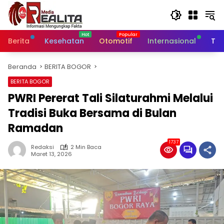
Langsung
ke
konten
Berita
Kesehatan
Otomotif
Internasional
Tek
Beranda
BERITA BOGOR
BERITA BOGOR
PWRI Pererat Tali Silaturahmi Melalui
Tradisi Buka Bersama di Bulan
Ramadan
1737
Redaksi
2 Min Baca
Maret 13, 2026