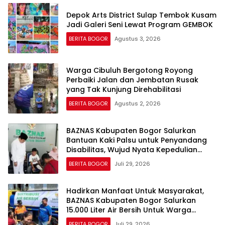
Depok Arts District Sulap Tembok Kusam
Jadi Galeri Seni Lewat Program GEMBOK
BERITA BOGOR
Agustus 3, 2026
Warga Cibuluh Bergotong Royong
Perbaiki Jalan dan Jembatan Rusak
yang Tak Kunjung Direhabilitasi
BERITA BOGOR
Agustus 2, 2026
BAZNAS Kabupaten Bogor Salurkan
Bantuan Kaki Palsu untuk Penyandang
Disabilitas, Wujud Nyata Kepedulian
dalam Program “Bogor Peduli”
BERITA BOGOR
Juli 29, 2026
Hadirkan Manfaat Untuk Masyarakat,
BAZNAS Kabupaten Bogor Salurkan
15.000 Liter Air Bersih Untuk Warga
Terdampak Kekeringan
BERITA BOGOR
Juli 29, 2026