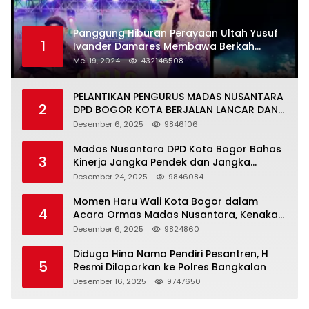
Panggung Hiburan Perayaan Ultah Yusuf
1
Ivander Damares Membawa Berkah
Warga Kejapanan
Mei 19, 2024
432146508
PELANTIKAN PENGURUS MADAS NUSANTARA
2
DPD BOGOR KOTA BERJALAN LANCAR DAN
KHIDMAT
Desember 6, 2025
9846106
Madas Nusantara DPD Kota Bogor Bahas
3
Kinerja Jangka Pendek dan Jangka
Panjang
Desember 24, 2025
9846084
Momen Haru Wali Kota Bogor dalam
4
Acara Ormas Madas Nusantara, Kenakan
Peci Hitam Tinggi sebagai Simbol
Desember 6, 2025
9824860
Kehormatan
Diduga Hina Nama Pendiri Pesantren, H
5
Resmi Dilaporkan ke Polres Bangkalan
Desember 16, 2025
9747650