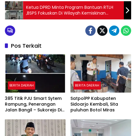
Ketua DPRD Minta Program Bantuan RTLH
,BSPS Fokuskan Di Wilayah Kemiskinan
Exstrim
Pos Terkait
BERITA DAERAH
BERITA DAERAH
385 Titik PJU Smart Sytem
SatpolPP Kabupaten
Rampung, Penerangan
Sidoarjo Kembali, Sita
Jalan Bangil – Sukorejo Di
puluhan Botol Miras
Rasakan Masyarakat.