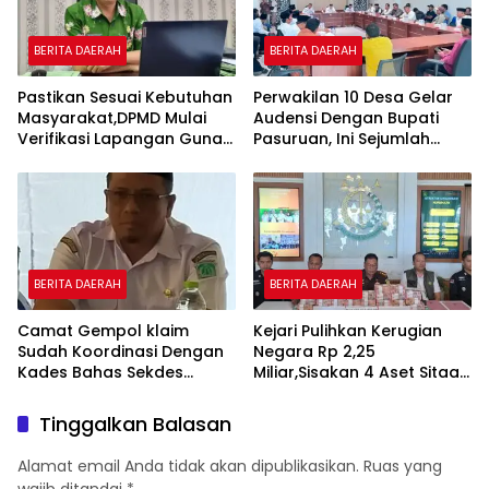
BERITA DAERAH
BERITA DAERAH
Pastikan Sesuai Kebutuhan
Perwakilan 10 Desa Gelar
Masyarakat,DPMD Mulai
Audensi Dengan Bupati
Verifikasi Lapangan Guna
Pasuruan, Ini Sejumlah
Cek Usulan BKK.
Tuntutannya
BERITA DAERAH
BERITA DAERAH
Camat Gempol klaim
Kejari Pulihkan Kerugian
Sudah Koordinasi Dengan
Negara Rp 2,25
Kades Bahas Sekdes
Miliar,Sisakan 4 Aset Sitaan
Indisipliner.,ini Point
Menunggu Proses Kejari
Pentingnya
Tinggalkan Balasan
Alamat email Anda tidak akan dipublikasikan.
Ruas yang