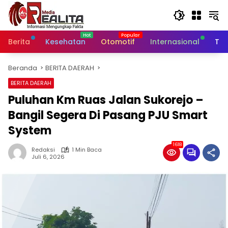
Langsung
ke
konten
Berita
Kesehatan
Otomotif
Internasional
Tek
Beranda
BERITA DAERAH
BERITA DAERAH
Puluhan Km Ruas Jalan Sukorejo –
Bangil Segera Di Pasang PJU Smart
System
1618
Redaksi
1 Min Baca
Juli 6, 2026