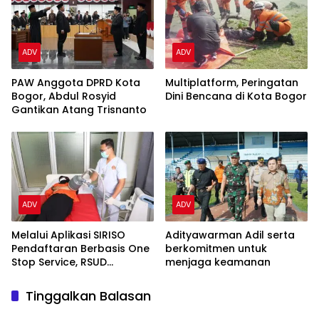
ADV
ADV
PAW Anggota DPRD Kota
Multiplatform, Peringatan
Bogor, Abdul Rosyid
Dini Bencana di Kota Bogor
Gantikan Atang Trisnanto
ADV
ADV
Melalui Aplikasi SIRISO
Adityawarman Adil serta
Pendaftaran Berbasis One
berkomitmen untuk
Stop Service, RSUD
menjaga keamanan
Leuwiliang Terus
Memberikan Layanan
Tinggalkan Balasan
Berkualitas