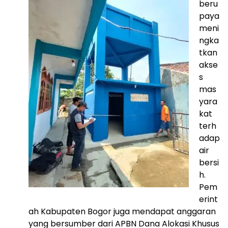
beru
paya
meni
ngka
tkan
akse
s
mas
yara
kat
terh
adap
air
bersi
h.
Pem
erint
ah Kabupaten Bogor juga mendapat anggaran
yang bersumber dari APBN Dana Alokasi Khusus