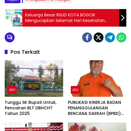
Keluarga Besar RSUD KOTA BOGOR
Mengucapkan Selamat Hari Kesehatan
Nasional 2024
Pos Terkait
ADV
ADV
Tunggu SK Bupati Untuk,
PUBLIKASI KINERJA BADAN
Pencairan BLT DBHCHT
PENANGGULANGAN
Tahun 2025
BENCANA DAERAH (BPBD)
KABUPATEN BOGOR TAHUN
2025