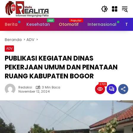
Langsung
ke
konten
Berita
Kesehatan
Otomotif
Internasional
Tek
Beranda
ADV
ADV
PUBLIKASI KEGIATAN DINAS
PEKERJAAN UMUM DAN PENATAAN
RUANG KABUPATEN BOGOR
6785
Redaksi
3 Min Baca
November 12, 2024