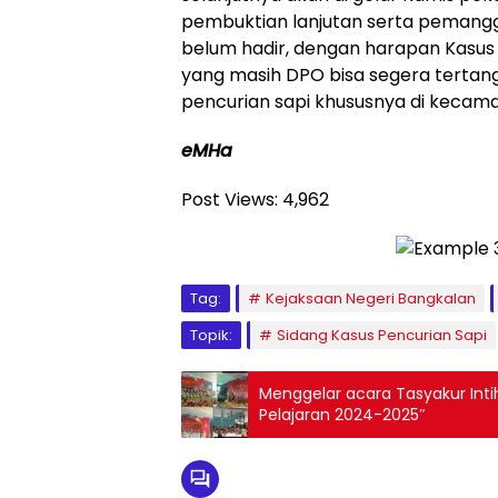
pembuktian lanjutan serta pemanggi
belum hadir, dengan harapan Kasus 
yang masih DPO bisa segera tertangk
pencurian sapi khususnya di kecama
eMHa
Post Views:
4,962
Tag:
Kejaksaan Negeri Bangkalan
Topik:
Sidang Kasus Pencurian Sapi
Menggelar acara Tasyakur Inti
Pelajaran 2024-2025″