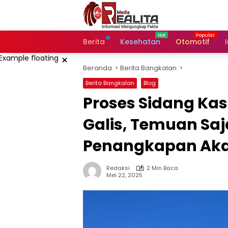
Langsung
ke
konten
Berita
Kesehatan
Otomotif
×
Beranda
Berita Bangkalan
Berita Bangkalan
Blog
Proses Sidang Kas
Galis, Temuan Sa
Penangkapan Aka
Redaksi
2 Min Baca
Mei 22, 2025