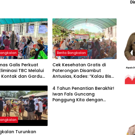
 Bangkalan
Berita Bangkalan
mas Galis Perkuat
Cek Kesehatan Gratis di
liminasi TBC Melalui
Paterongan Disambut
g Kontak dan Gardu
Antusias, Kades: “Kalau Bisa
 Mas Lis
Sebulan Sekali”
4 Tahun Penantian Berakhir!
Iwan Fals Guncang
Panggung Kita dengan
‘Menembus Awan Ayolah
Mulai
 Bangkalan
ngkalan Turunkan