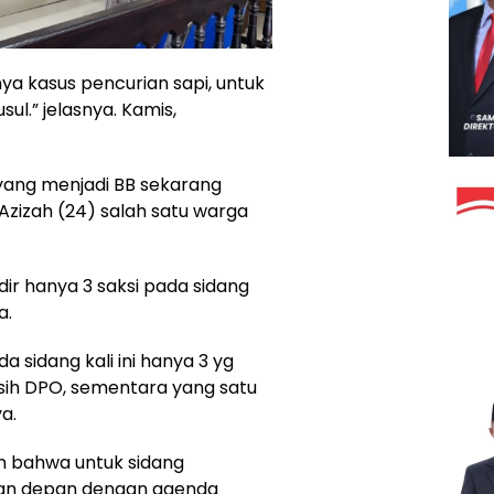
a kasus pencurian sapi, untuk
ul.” jelasnya. Kamis,
yang menjadi BB sekarang
Azizah (24) salah satu warga
dir hanya 3 saksi pada sidang
a.
a sidang kali ini hanya 3 yg
asih DPO, sementara yang satu
a.
 bahwa untuk sidang
ekan depan dengan agenda