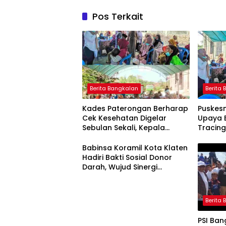
Pos Terkait
Berita Bangkalan
Berita
Kades Paterongan Berharap
Puskes
Cek Kesehatan Digelar
Upaya E
Sebulan Sekali, Kepala
Tracin
Puskesmas Galis: CKG Bisa
Cekatan
Dilaksanakan Rutin Lewat
Babinsa Koramil Kota Klaten
Posyandu ILP
Hadiri Bakti Sosial Donor
Darah, Wujud Sinergi
Kemanusiaan Ketersediaan
Stok Darah
Berita
PSI Ba