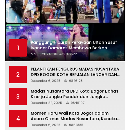
Panggung Hiburan Perayaan Ultah Yusuf
1
Ivander Damares Membawa Berkah
Warga Kejapanan
Mei 19, 2024
432146522
PELANTIKAN PENGURUS MADAS NUSANTARA
2
DPD BOGOR KOTA BERJALAN LANCAR DAN
KHIDMAT
Desember 6, 2025
9846128
Madas Nusantara DPD Kota Bogor Bahas
3
Kinerja Jangka Pendek dan Jangka
Panjang
Desember 24, 2025
9846107
Momen Haru Wali Kota Bogor dalam
4
Acara Ormas Madas Nusantara, Kenakan
Peci Hitam Tinggi sebagai Simbol
Desember 6, 2025
9824885
Kehormatan