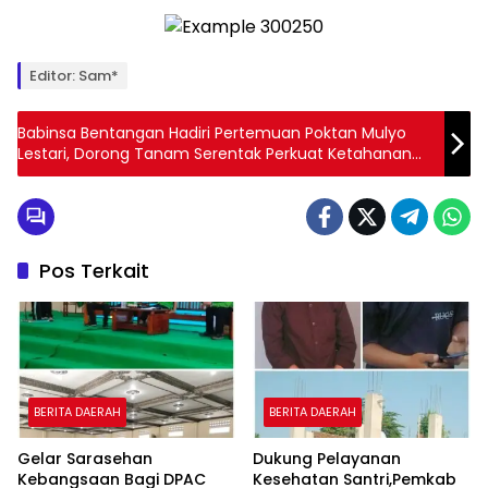
Editor: Sam*
Babinsa Bentangan Hadiri Pertemuan Poktan Mulyo
Lestari, Dorong Tanam Serentak Perkuat Ketahanan
Pangan
Pos Terkait
BERITA DAERAH
BERITA DAERAH
Gelar Sarasehan
Dukung Pelayanan
Kebangsaan Bagi DPAC
Kesehatan Santri,Pemkab