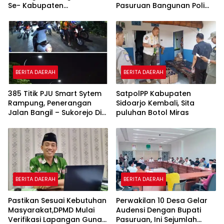
Se- Kabupaten
Pasuruan Bangunan Poli
Pasuruan,DPW PKB
Klinik Kesehatan di Ponpes
Sampaikan Sejumlah Point
Penting.
BERITA DAERAH
BERITA DAERAH
385 Titik PJU Smart Sytem
SatpolPP Kabupaten
Rampung, Penerangan
Sidoarjo Kembali, Sita
Jalan Bangil – Sukorejo Di
puluhan Botol Miras
Rasakan Masyarakat.
BERITA DAERAH
BERITA DAERAH
Pastikan Sesuai Kebutuhan
Perwakilan 10 Desa Gelar
Masyarakat,DPMD Mulai
Audensi Dengan Bupati
Verifikasi Lapangan Guna
Pasuruan, Ini Sejumlah