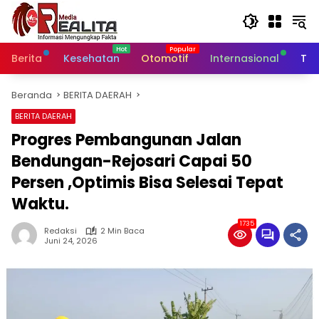
Langsung
ke
konten
Berita
Kesehatan
Otomotif
Internasional
Tek
Beranda
BERITA DAERAH
BERITA DAERAH
Progres Pembangunan Jalan
Bendungan-Rejosari Capai 50
Persen ,Optimis Bisa Selesai Tepat
Waktu.
1735
Redaksi
2 Min Baca
Juni 24, 2026