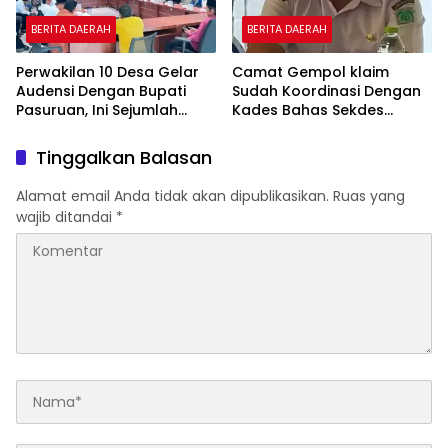
BERITA DAERAH
BERITA DAERAH
Perwakilan 10 Desa Gelar
Camat Gempol klaim
Audensi Dengan Bupati
Sudah Koordinasi Dengan
Pasuruan, Ini Sejumlah
Kades Bahas Sekdes
Tuntutannya
Indisipliner.,ini Point
Pentingnya
Tinggalkan Balasan
Alamat email Anda tidak akan dipublikasikan.
Ruas yang
wajib ditandai
*