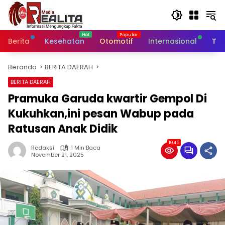
Langsung
ke
konten
Berita
Kesehatan
Otomotif
Internasional
Tek
Beranda
BERITA DAERAH
BERITA DAERAH
Pramuka Garuda kwartir Gempol Di
Kukuhkan,ini pesan Wabup pada
Ratusan Anak Didik
1045
Redaksi
1 Min Baca
November 21, 2025