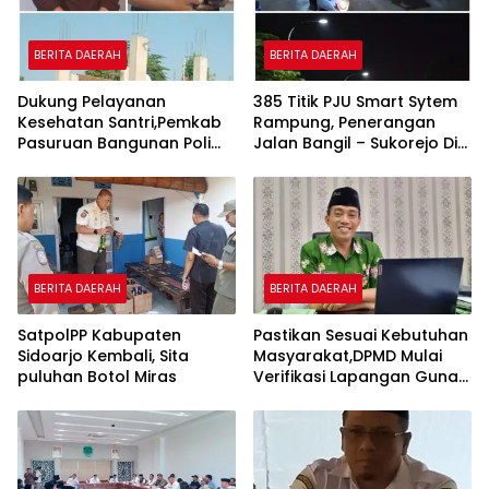
BERITA DAERAH
BERITA DAERAH
Dukung Pelayanan
385 Titik PJU Smart Sytem
Kesehatan Santri,Pemkab
Rampung, Penerangan
Pasuruan Bangunan Poli
Jalan Bangil – Sukorejo Di
Klinik Kesehatan di Ponpes
Rasakan Masyarakat.
BERITA DAERAH
BERITA DAERAH
SatpolPP Kabupaten
Pastikan Sesuai Kebutuhan
Sidoarjo Kembali, Sita
Masyarakat,DPMD Mulai
puluhan Botol Miras
Verifikasi Lapangan Guna
Cek Usulan BKK.