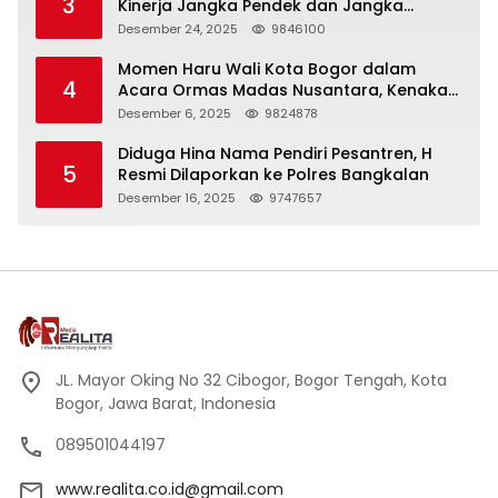
3
Kinerja Jangka Pendek dan Jangka
Panjang
Desember 24, 2025
9846100
Momen Haru Wali Kota Bogor dalam
4
Acara Ormas Madas Nusantara, Kenakan
Peci Hitam Tinggi sebagai Simbol
Desember 6, 2025
9824878
Kehormatan
Diduga Hina Nama Pendiri Pesantren, H
5
Resmi Dilaporkan ke Polres Bangkalan
Desember 16, 2025
9747657
JL. Mayor Oking No 32 Cibogor, Bogor Tengah, Kota
Bogor, Jawa Barat, Indonesia
089501044197
www.realita.co.id@gmail.com