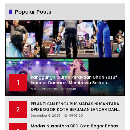
Popular Posts
Panggung Hiburan Perayaan Ultah Yusuf
1
Ivander Damares Membawa Berkah
Warga Kejapanan
Mei 19, 2024
432146519
PELANTIKAN PENGURUS MADAS NUSANTARA
2
DPD BOGOR KOTA BERJALAN LANCAR DAN
KHIDMAT
Desember 6, 2025
9846120
Madas Nusantara DPD Kota Bogor Bahas