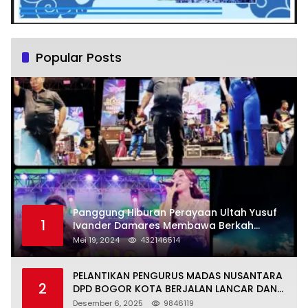
Popular Posts
Panggung Hiburan Perayaan Ultah Yusuf
1
Ivander Damares Membawa Berkah
Warga Kejapanan
Mei 19, 2024
432146514
PELANTIKAN PENGURUS MADAS NUSANTARA
2
DPD BOGOR KOTA BERJALAN LANCAR DAN
KHIDMAT
Desember 6, 2025
9846119