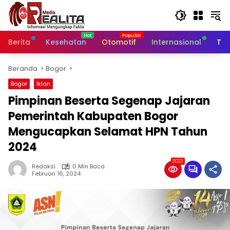
Langsung
ke
konten
Berita
Kesehatan
Otomotif
Internasional
Tek
Beranda
Bogor
Bogor
Iklan
Pimpinan Beserta Segenap Jajaran
Pemerintah Kabupaten Bogor
Mengucapkan Selamat HPN Tahun
2024
2022
Redaksi
0 Min Baca
Februari 16, 2024