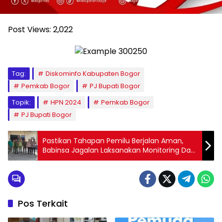
Post Views:
2,022
Tag:
Diskominfo Kabupaten Bogor
Pemkab Bogor
PJ Bupati Bogor
Topik:
HPN 2024
Pemkab Bogor
PJ Bupati Bogor
Pastikan Tahapan Pemilu Berjalan Aman,
Babinsa Jagalan Laksanakan Monitoring Dan
Pengamanan Kantor PPK*
Pos Terkait