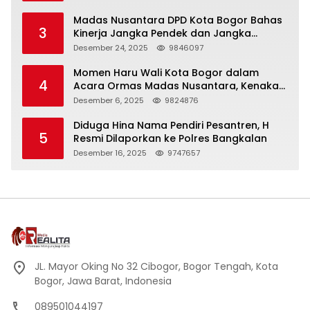
Madas Nusantara DPD Kota Bogor Bahas
3
Kinerja Jangka Pendek dan Jangka
Panjang
Desember 24, 2025
9846097
Momen Haru Wali Kota Bogor dalam
4
Acara Ormas Madas Nusantara, Kenakan
Peci Hitam Tinggi sebagai Simbol
Desember 6, 2025
9824876
Kehormatan
Diduga Hina Nama Pendiri Pesantren, H
5
Resmi Dilaporkan ke Polres Bangkalan
Desember 16, 2025
9747657
JL. Mayor Oking No 32 Cibogor, Bogor Tengah, Kota
Bogor, Jawa Barat, Indonesia
089501044197