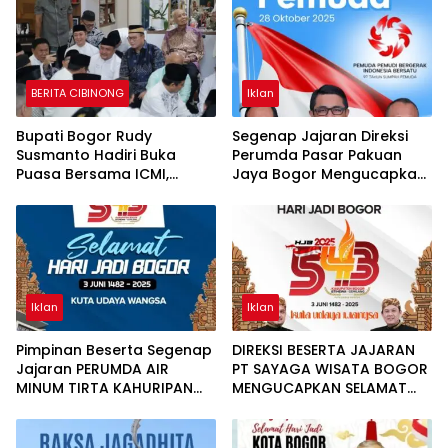
BERITA CIBINONG
Iklan
Bupati Bogor Rudy
Segenap Jajaran Direksi
Susmanto Hadiri Buka
Perumda Pasar Pakuan
Puasa Bersama ICMI,
Jaya Bogor Mengucapkan
Perkuat Ukhuwah Dan
Selamat Hari Sumpah
Kebersamaan
Pemuda
Iklan
Iklan
Pimpinan Beserta Segenap
DIREKSI BESERTA JAJARAN
Jajaran PERUMDA AIR
PT SAYAGA WISATA BOGOR
MINUM TIRTA KAHURIPAN
MENGUCAPKAN SELAMAT
Mengucapkan Selamat
HARI JADI BOGOR KE-543
Hari Jadi Bogor Ke-543