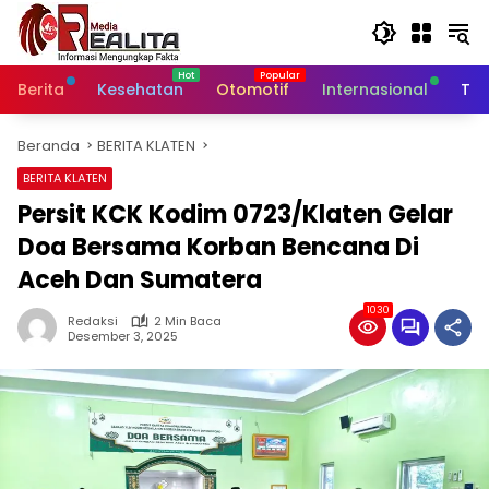
Langsung
ke
konten
Berita
Kesehatan
Otomotif
Internasional
Tek
Beranda
BERITA KLATEN
BERITA KLATEN
Persit KCK Kodim 0723/Klaten Gelar
Doa Bersama Korban Bencana Di
Aceh Dan Sumatera
1030
Redaksi
2 Min Baca
Desember 3, 2025