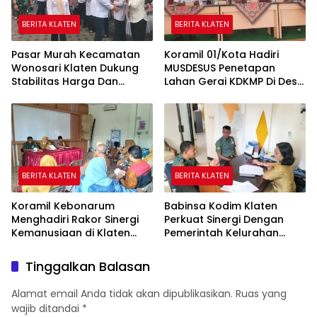
BERITA KLATEN
BERITA KLATEN
Pasar Murah Kecamatan
Koramil 01/Kota Hadiri
Wonosari Klaten Dukung
MUSDESUS Penetapan
Stabilitas Harga Dan
Lahan Gerai KDKMP Di Desa
Penguatan Ekonomi
Tambongwetan Klaten
Masyarakat
BERITA KLATEN
BERITA KLATEN
Koramil Kebonarum
Babinsa Kodim Klaten
Menghadiri Rakor Sinergi
Perkuat Sinergi Dengan
Kemanusiaan di Klaten
Pemerintah Kelurahan
Selatan
Bareng
Tinggalkan Balasan
Alamat email Anda tidak akan dipublikasikan.
Ruas yang
wajib ditandai
*