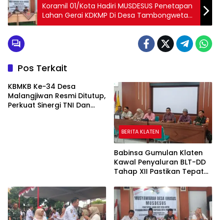
Koramil 01/Kota Hadiri MUSDESUS Penetapan
Lahan Gerai KDKMP Di Desa Tambongwetan
Klaten
Pos Terkait
KBMKB Ke-34 Desa
Malangjiwan Resmi Ditutup,
Perkuat Sinergi TNI Dan
Pemda Mendorong
Pembangunan Desa
BERITA KLATEN
Babinsa Gumulan Klaten
Kawal Penyaluran BLT-DD
Tahap XII Pastikan Tepat
Sasaran