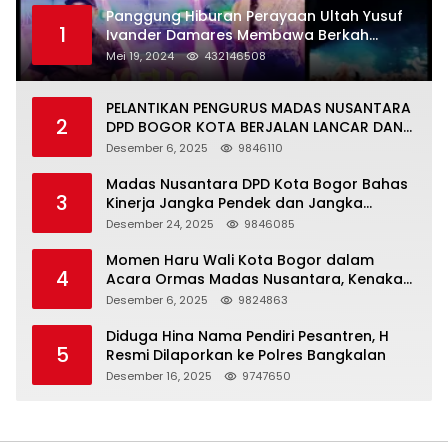
Panggung Hiburan Perayaan Ultah Yusuf
1
Ivander Damares Membawa Berkah
Warga Kejapanan
Mei 19, 2024
432146508
PELANTIKAN PENGURUS MADAS NUSANTARA
2
DPD BOGOR KOTA BERJALAN LANCAR DAN
KHIDMAT
Desember 6, 2025
9846110
Madas Nusantara DPD Kota Bogor Bahas
3
Kinerja Jangka Pendek dan Jangka
Panjang
Desember 24, 2025
9846085
Momen Haru Wali Kota Bogor dalam
4
Acara Ormas Madas Nusantara, Kenakan
Peci Hitam Tinggi sebagai Simbol
Desember 6, 2025
9824863
Kehormatan
Diduga Hina Nama Pendiri Pesantren, H
5
Resmi Dilaporkan ke Polres Bangkalan
Desember 16, 2025
9747650