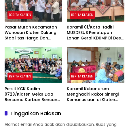
BERITA KLATEN
BERITA KLATEN
Pasar Murah Kecamatan
Koramil 01/Kota Hadiri
Wonosari Klaten Dukung
MUSDESUS Penetapan
Stabilitas Harga Dan
Lahan Gerai KDKMP Di Desa
Penguatan Ekonomi
Tambongwetan Klaten
Masyarakat
BERITA KLATEN
BERITA KLATEN
Persit KCK Kodim
Koramil Kebonarum
0723/Klaten Gelar Doa
Menghadiri Rakor Sinergi
Bersama Korban Bencana
Kemanusiaan di Klaten
Di Aceh Dan Sumatera
Selatan
Tinggalkan Balasan
Alamat email Anda tidak akan dipublikasikan.
Ruas yang