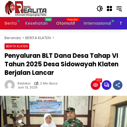
Langsung
ke
konten
Berita
Kesehatan
Otomotif
Internasional
Tek
Beranda
BERITA KLATEN
BERITA KLATEN
Penyaluran BLT Dana Desa Tahap VI
Tahun 2025 Desa Sidowayah Klaten
Berjalan Lancar
1157
Redaksi
2 Min Baca
Juni 13, 2025