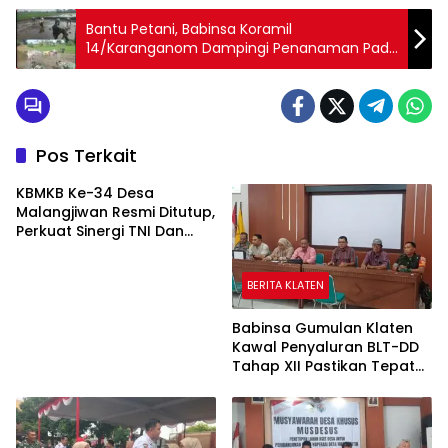
Bantu Petani, Babinsa Koramil
14/Karanganom Dampingi Penanaman Padi
Di Desa Jurang Jero Klaten
Pos Terkait
KBMKB Ke-34 Desa
Malangjiwan Resmi Ditutup,
Perkuat Sinergi TNI Dan
Pemda Mendorong
Pembangunan Desa
BERITA KLATEN
Babinsa Gumulan Klaten
Kawal Penyaluran BLT-DD
Tahap XII Pastikan Tepat
Sasaran