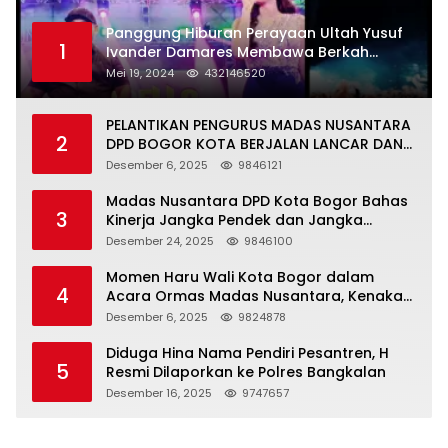
Panggung Hiburan Perayaan Ultah Yusuf
1
Ivander Damares Membawa Berkah
Warga Kejapanan
Mei 19, 2024
432146520
PELANTIKAN PENGURUS MADAS NUSANTARA
2
DPD BOGOR KOTA BERJALAN LANCAR DAN
KHIDMAT
Desember 6, 2025
9846121
Madas Nusantara DPD Kota Bogor Bahas
3
Kinerja Jangka Pendek dan Jangka
Panjang
Desember 24, 2025
9846100
Momen Haru Wali Kota Bogor dalam
4
Acara Ormas Madas Nusantara, Kenakan
Peci Hitam Tinggi sebagai Simbol
Desember 6, 2025
9824878
Kehormatan
Diduga Hina Nama Pendiri Pesantren, H
5
Resmi Dilaporkan ke Polres Bangkalan
Desember 16, 2025
9747657