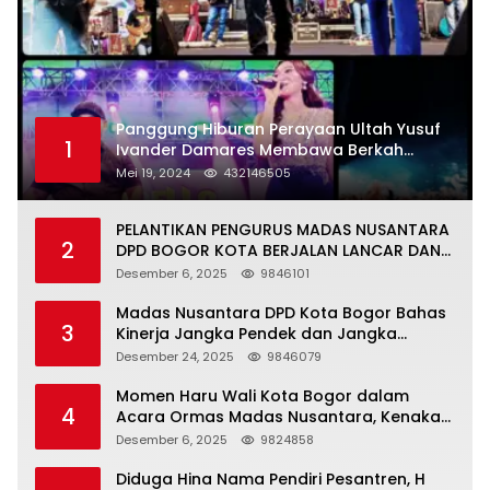
Panggung Hiburan Perayaan Ultah Yusuf
1
Ivander Damares Membawa Berkah
Warga Kejapanan
Mei 19, 2024
432146505
PELANTIKAN PENGURUS MADAS NUSANTARA
2
DPD BOGOR KOTA BERJALAN LANCAR DAN
KHIDMAT
Desember 6, 2025
9846101
Madas Nusantara DPD Kota Bogor Bahas
3
Kinerja Jangka Pendek dan Jangka
Panjang
Desember 24, 2025
9846079
Momen Haru Wali Kota Bogor dalam
4
Acara Ormas Madas Nusantara, Kenakan
Peci Hitam Tinggi sebagai Simbol
Desember 6, 2025
9824858
Kehormatan
Diduga Hina Nama Pendiri Pesantren, H