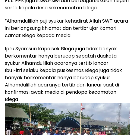
PKK PPK juga siswa-siwi dari berbagai sekolah negeri
serta kepala desa sekecamatan blega.
“Alhamdulillah puji syukur kehadirat Allah SWT acara
ini berlangsung khidmat dan tertib” ujar Komari
camat Blega kepada media
Iptu Syamsuri Kapolsek Blega juga tidak banyak
berkomentar hanya berucap sepatah duakata
syukur Alhamdulillah acaranya tertib lancar
Ibu Fitri selaku kepala puskesmas Blega juga tidak
banyak berkomentar hanya berucap syukur
Alhamdulillah acaranya tertib dan lancar saat di
konfirmasi awak media di pendopo kecamatan
Blega