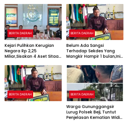
Tuntutannya
Indisipliner.,ini Point
Pentingnya
BERITA DAERAH
BERITA DAERAH
Kejari Pulihkan Kerugian
Belum Ada Sangsi
Negara Rp 2,25
Terhadap Sekdes Yang
Miliar,Sisakan 4 Aset Sitaan
Mangkir Hampir 1 bulan,Ini
Menunggu Proses Kejari
Penjelasan Amiril Kades
Winong.
BERITA DAERAH
BERITA DAERAH
Warga Gununggangsir
Lurug Polsek Beji, Tuntut
Penjelasan Kematian Widi
Nur Cahyono.