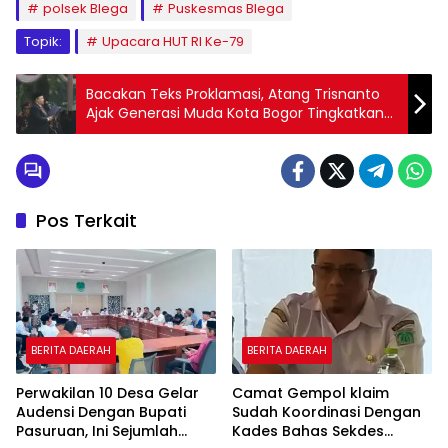
polsek Blega
Puskesmas Blega
Topik:
Upacara HUT RI Ke-79
Bacakan Teks Proklamasi, Atang Trisnanto
Ajak Generasi Muda Kota Bogor Tingkatkan
Semangat Juang dan Kolaborasi
Pos Terkait
BERITA DAERAH
BERITA DAERAH
Perwakilan 10 Desa Gelar
Camat Gempol klaim
Audensi Dengan Bupati
Sudah Koordinasi Dengan
Pasuruan, Ini Sejumlah
Kades Bahas Sekdes