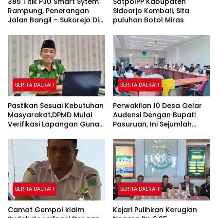
385 Titik PJU Smart Sytem
SatpolPP Kabupaten
Rampung, Penerangan
Sidoarjo Kembali, Sita
Jalan Bangil – Sukorejo Di
puluhan Botol Miras
Rasakan Masyarakat.
BERITA DAERAH
BERITA DAERAH
Pastikan Sesuai Kebutuhan
Perwakilan 10 Desa Gelar
Masyarakat,DPMD Mulai
Audensi Dengan Bupati
Verifikasi Lapangan Guna
Pasuruan, Ini Sejumlah
Cek Usulan BKK.
Tuntutannya
BERITA DAERAH
BERITA DAERAH
Camat Gempol klaim
Kejari Pulihkan Kerugian