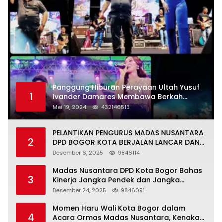
Panggung Hiburan Perayaan Ultah Yusuf
1
Ivander Damares Membawa Berkah
Warga Kejapanan
Mei 19, 2024
432146513
PELANTIKAN PENGURUS MADAS NUSANTARA
2
DPD BOGOR KOTA BERJALAN LANCAR DAN
KHIDMAT
Desember 6, 2025
9846114
Madas Nusantara DPD Kota Bogor Bahas
3
Kinerja Jangka Pendek dan Jangka
Panjang
Desember 24, 2025
9846091
Momen Haru Wali Kota Bogor dalam
4
Acara Ormas Madas Nusantara, Kenakan