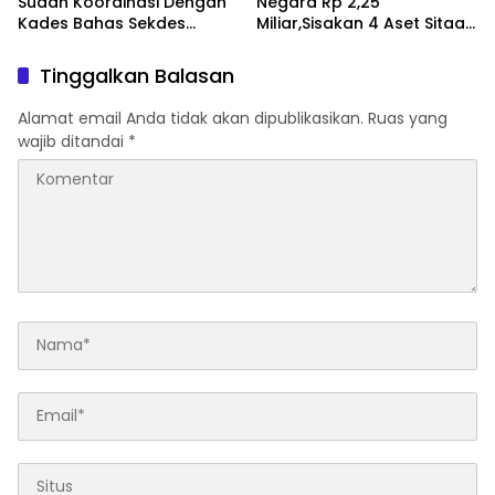
Sudah Koordinasi Dengan
Negara Rp 2,25
Kades Bahas Sekdes
Miliar,Sisakan 4 Aset Sitaan
Indisipliner.,ini Point
Menunggu Proses Kejari
Pentingnya
Tinggalkan Balasan
Alamat email Anda tidak akan dipublikasikan.
Ruas yang
wajib ditandai
*