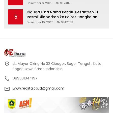
Peci Hitam Tinggi sebagai Simbol
Desember 6, 2025
9824871
Kehormatan
Diduga Hina Nama Pendiri Pesantren, H
5
Resmi Dilaporkan ke Polres Bangkalan
Desember 16, 2025
9747653
JL. Mayor Oking No 32 Cibogor, Bogor Tengah, Kota
Bogor, Jawa Barat, Indonesia
089501044197
www.realita.co.id@gmail.com