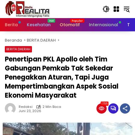
Langsung
ke
konten
Berita
Kesehatan
Otomotif
Internasional
Tek
Beranda
BERITA DAERAH
BERITA DAERAH
Penertipan PKL Apollo oleh Tim
Gabungan Pemkab Tak Sekedar
Penegakkan Aturan, Tapi Juga
Mempertimbangkan Aspek Sosial
Ekonomi Masyarakat
1755
Redaksi
2 Min Baca
Juni 23, 2026