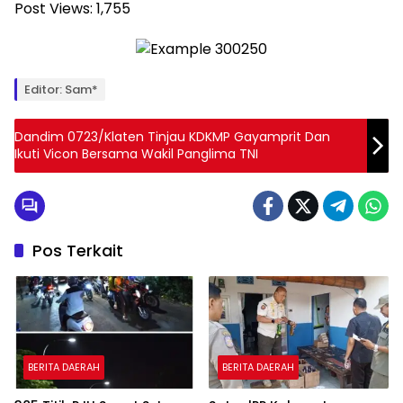
Post Views:
1,755
Editor: Sam*
Dandim 0723/Klaten Tinjau KDKMP Gayamprit Dan
Ikuti Vicon Bersama Wakil Panglima TNI
Pos Terkait
BERITA DAERAH
BERITA DAERAH