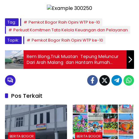
Tag:
Pemkot Bogor Raih Opini WTP ke-10
Perkuat Komitmen Tata Kelola Keuangan dan Pelayanan
Topik:
Pemkot Bogor Raih Opini WTP ke-10
Rem Blong,Truk Muatan Tepung Meluncur
Dari Arah Malang dan Hantam Rumah
Warga di Kepulungan
Pos Terkait
BERITA BOGOR
BERITA BOGOR