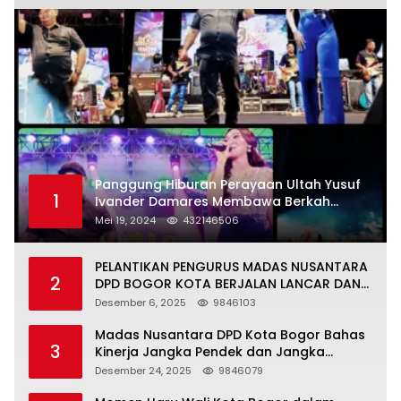
Panggung Hiburan Perayaan Ultah Yusuf
1
Ivander Damares Membawa Berkah
Warga Kejapanan
Mei 19, 2024
432146506
PELANTIKAN PENGURUS MADAS NUSANTARA
2
DPD BOGOR KOTA BERJALAN LANCAR DAN
KHIDMAT
Desember 6, 2025
9846103
Madas Nusantara DPD Kota Bogor Bahas
3
Kinerja Jangka Pendek dan Jangka
Panjang
Desember 24, 2025
9846079