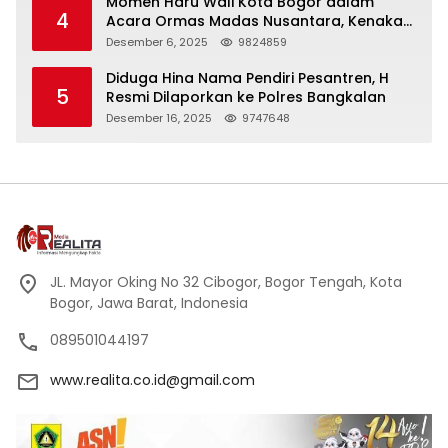
Momen Haru Wali Kota Bogor dalam
4
Acara Ormas Madas Nusantara, Kenakan
Peci Hitam Tinggi sebagai Simbol
Desember 6, 2025
9824859
Kehormatan
Diduga Hina Nama Pendiri Pesantren, H
5
Resmi Dilaporkan ke Polres Bangkalan
Desember 16, 2025
9747648
JL. Mayor Oking No 32 Cibogor, Bogor Tengah, Kota
Bogor, Jawa Barat, Indonesia
089501044197
www.realita.co.id@gmail.com