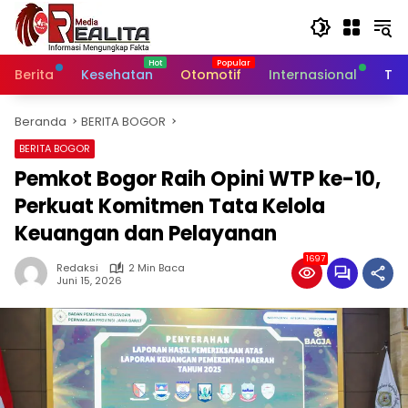
Langsung
ke
konten
Berita
Kesehatan
Otomotif
Internasional
Tek
Beranda
BERITA BOGOR
BERITA BOGOR
Pemkot Bogor Raih Opini WTP ke-10,
Perkuat Komitmen Tata Kelola
Keuangan dan Pelayanan
1697
Redaksi
2 Min Baca
Juni 15, 2026