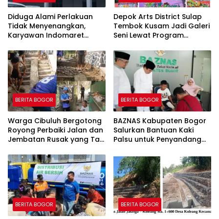
Diduga Alami Perlakuan
Depok Arts District Sulap
Tidak Menyenangkan,
Tembok Kusam Jadi Galeri
Karyawan Indomaret
Seni Lewat Program
Group Mengaku
GEMBOK
Dipermalukan di Hadapan
Rekan Kerja
BERITA BOGOR
BERITA BOGOR
Warga Cibuluh Bergotong
BAZNAS Kabupaten Bogor
Royong Perbaiki Jalan dan
Salurkan Bantuan Kaki
Jembatan Rusak yang Tak
Palsu untuk Penyandang
Kunjung Direhabilitasi
Disabilitas, Wujud Nyata
Kepedulian dalam
Program “Bogor Peduli”
BERITA BOGOR
BERITA BOGOR