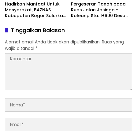
Hadirkan Manfaat Untuk
Pergeseran Tanah pada
Masyarakat, BAZNAS
Ruas Jalan Jasinga –
Kabupaten Bogor Salurkan
Koleang Sta. 1+600 Desa
15.000 Liter Air Bersih Untuk
Koleang Kecamatan
Warga Terdampak
Jasinga sudah Tertangani
Tinggalkan Balasan
Kekeringan
oleh UPTD IJJ Kelas A
Wilayah VII
Alamat email Anda tidak akan dipublikasikan.
Ruas yang
wajib ditandai
*