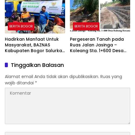
Program “Bogor Peduli”
BERITA BOGOR
BERITA BOGOR
Hadirkan Manfaat Untuk
Pergeseran Tanah pada
Masyarakat, BAZNAS
Ruas Jalan Jasinga –
Kabupaten Bogor Salurkan
Koleang Sta. 1+600 Desa
15.000 Liter Air Bersih Untuk
Koleang Kecamatan
Warga Terdampak
Jasinga sudah Tertangani
Tinggalkan Balasan
Kekeringan
oleh UPTD IJJ Kelas A
Wilayah VII
Alamat email Anda tidak akan dipublikasikan.
Ruas yang
wajib ditandai
*