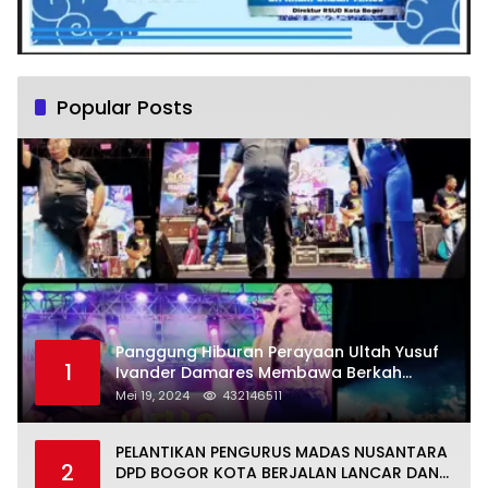
Popular Posts
Panggung Hiburan Perayaan Ultah Yusuf
1
Ivander Damares Membawa Berkah
Warga Kejapanan
Mei 19, 2024
432146511
PELANTIKAN PENGURUS MADAS NUSANTARA
2
DPD BOGOR KOTA BERJALAN LANCAR DAN