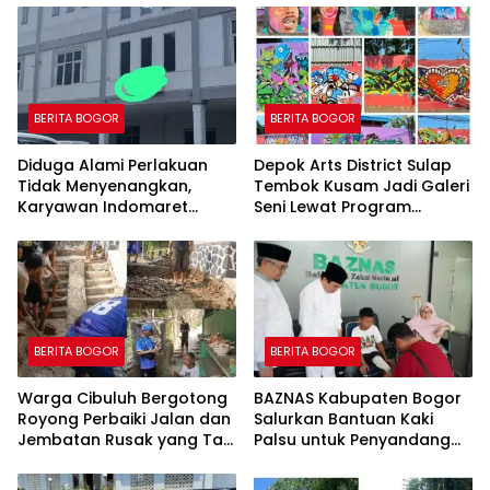
BERITA BOGOR
BERITA BOGOR
Diduga Alami Perlakuan
Depok Arts District Sulap
Tidak Menyenangkan,
Tembok Kusam Jadi Galeri
Karyawan Indomaret
Seni Lewat Program
Group Mengaku
GEMBOK
Dipermalukan di Hadapan
Rekan Kerja
BERITA BOGOR
BERITA BOGOR
Warga Cibuluh Bergotong
BAZNAS Kabupaten Bogor
Royong Perbaiki Jalan dan
Salurkan Bantuan Kaki
Jembatan Rusak yang Tak
Palsu untuk Penyandang
Kunjung Direhabilitasi
Disabilitas, Wujud Nyata
Kepedulian dalam