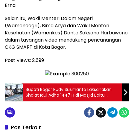
Erna.
Selain itu, Wakil Menteri Dalam Negeri
(Wamendagri), Bima Arya dan Wakil Menteri
Kesehatan (Wamenkes) Dante Saksono Harbuwono
dalam tayangan video mendukung pencanangan
CKG SMART di Kota Bogor.
Post Views:
2,699
Bupati Bogor Rudy Susmanto Laksanakan
Shalat Idul Adha 1447 H di Masjid Baitul
Faidzin Bersama Masyarakat
Pos Terkait