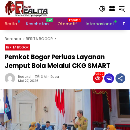
Langsung
ke
konten
Berita
Kesehatan
Otomotif
Internasional
Tek
Beranda
BERITA BOGOR
BERITA BOGOR
Pemkot Bogor Perluas Layanan
Jemput Bola Melalui CKG SMART
2699
Redaksi
3 Min Baca
Mei 27, 2026