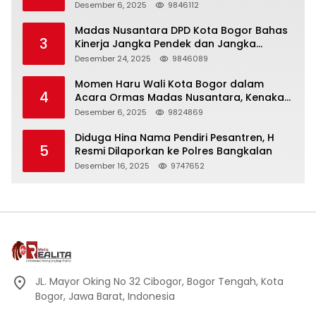
KHIDMAT
Desember 6, 2025
9846112
Madas Nusantara DPD Kota Bogor Bahas
3
Kinerja Jangka Pendek dan Jangka
Panjang
Desember 24, 2025
9846089
Momen Haru Wali Kota Bogor dalam
4
Acara Ormas Madas Nusantara, Kenakan
Peci Hitam Tinggi sebagai Simbol
Desember 6, 2025
9824869
Kehormatan
Diduga Hina Nama Pendiri Pesantren, H
5
Resmi Dilaporkan ke Polres Bangkalan
Desember 16, 2025
9747652
JL. Mayor Oking No 32 Cibogor, Bogor Tengah, Kota
Bogor, Jawa Barat, Indonesia