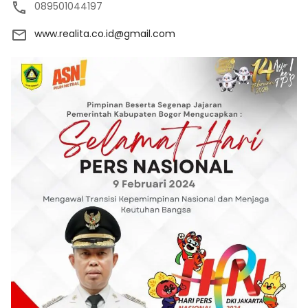
089501044197
www.realita.co.id@gmail.com