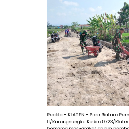
Realita – KLATEN – Para Bintara Pe
11/Karangnongko Kodim 0723/Klate
bersama masyarakat dalam pemban