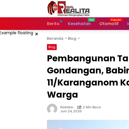
Langsung
ke
konten
Berita
Kesehatan
Otomotif
×
Beranda
Blog
Blog
Pembangunan Tal
Gondangan, Babin
11/Karanganom Ka
Warga
Redaksi
2 Min Baca
Juni 24, 2026