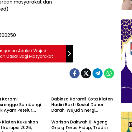
eraan masyarakat dan
Red)
bangunan Adalah Wujud
nan Dasar Bagi Masyarakat
 Koramil
Babinsa Koramil Kota Klaten
isrenggo Sambangi
Hadiri Bakti Sosial Donor
k Ayam Petelur,
Darah, Wujud Sinergi
 Ketahanan Pangan
Kemanusiaan Ketersediaan
rekonomian Warga
Stok Darah
 Klaten Kukuhkan
Warisan Dakwah Ki Ageng
tikorupsi 2026,
Gribig Terus Hidup, Tradisi