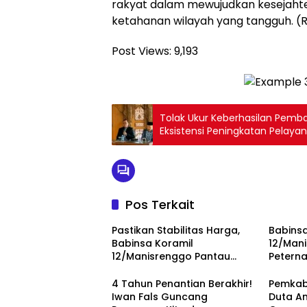
rakyat dalam mewujudkan kesejaht
ketahanan wilayah yang tangguh. (
Post Views:
9,193
Tolak Ukur Keberhasilan Pem
Eksistensi Peningkatan Pelaya
Pos Terkait
Pastikan Stabilitas Harga,
Babinsa
Babinsa Koramil
12/Man
12/Manisrenggo Pantau
Peterna
Harga Sembako Di Pasar
Dukung
Klewer
Dan Pe
4 Tahun Penantian Berakhir!
Pemkab
Iwan Fals Guncang
Duta An