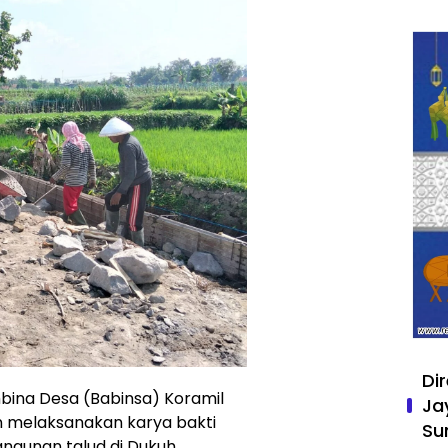
Di
mbina Desa (Babinsa) Koramil
Ja
n melaksanakan karya bakti
Su
gunan talud di Dukuh