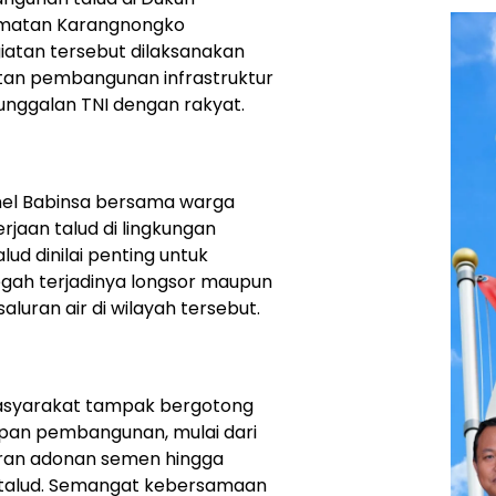
matan Karangnongko
iatan tersebut dilaksanakan
an pembangunan infrastruktur
nggalan TNI dengan rakyat.
nel Babinsa bersama warga
jaan talud di lingkungan
d dinilai penting untuk
gah terjadinya longsor maupun
luran air di wilayah tersebut.
 masyarakat tampak bergotong
pan pembangunan, mulai dari
ran adonan semen hingga
 talud. Semangat kebersamaan