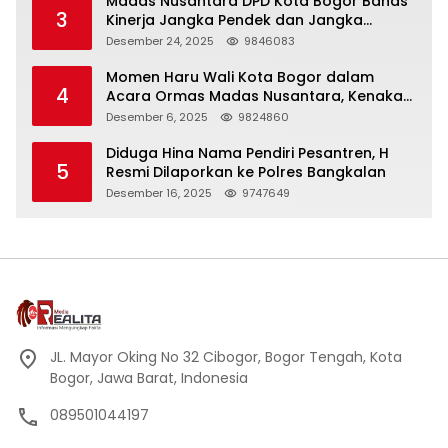
Madas Nusantara DPD Kota Bogor Bahas
3
Kinerja Jangka Pendek dan Jangka
Panjang
Desember 24, 2025
9846083
Momen Haru Wali Kota Bogor dalam
4
Acara Ormas Madas Nusantara, Kenakan
Peci Hitam Tinggi sebagai Simbol
Desember 6, 2025
9824860
Kehormatan
Diduga Hina Nama Pendiri Pesantren, H
5
Resmi Dilaporkan ke Polres Bangkalan
Desember 16, 2025
9747649
JL. Mayor Oking No 32 Cibogor, Bogor Tengah, Kota
Bogor, Jawa Barat, Indonesia
089501044197