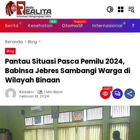
Langsung
ke
konten
Berita
Kesehatan
Otomotif
Internasional
Tek
Beranda
Blog
Blog
Pantau Situasi Pasca Pemilu 2024,
Babinsa Jebres Sambangi Warga di
Wilayah Binaan
66801
Redaksi
1 Min Baca
Februari 18, 2024