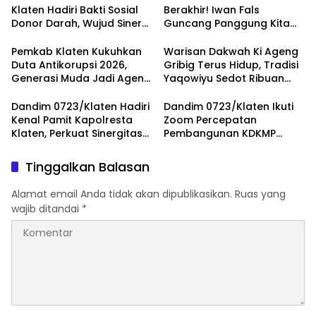
Klaten Hadiri Bakti Sosial
Berakhir! Iwan Fals
Donor Darah, Wujud Sinergi
Guncang Panggung Kita
Kemanusiaan
dengan ‘Menembus Awan
Ketersediaan Stok Darah
Ayolah Mulai
Pemkab Klaten Kukuhkan
Warisan Dakwah Ki Ageng
Duta Antikorupsi 2026,
Gribig Terus Hidup, Tradisi
Generasi Muda Jadi Agen
Yaqowiyu Sedot Ribuan
Perubahan Berintegritas
Pengunjung
Dandim 0723/Klaten Hadiri
Dandim 0723/Klaten Ikuti
Kenal Pamit Kapolresta
Zoom Percepatan
Klaten, Perkuat Sinergitas
Pembangunan KDKMP
Forkopimda Untuk
Bersama Kaster TNI Dan
Menjaga Kondusifitas
Tinjau KDKMP Desa Pesu
Tinggalkan Balasan
Daerah
Alamat email Anda tidak akan dipublikasikan.
Ruas yang
wajib ditandai
*