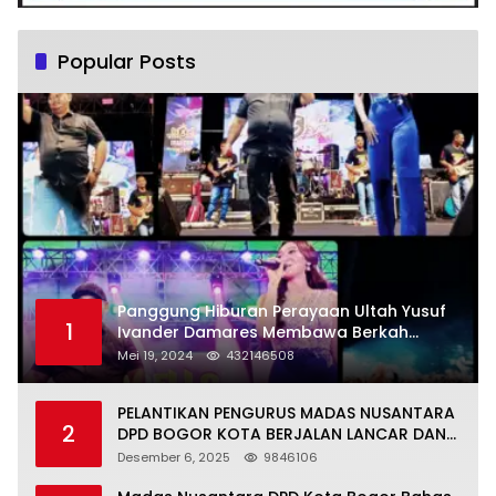
Popular Posts
Panggung Hiburan Perayaan Ultah Yusuf
1
Ivander Damares Membawa Berkah
Warga Kejapanan
Mei 19, 2024
432146508
PELANTIKAN PENGURUS MADAS NUSANTARA
2
DPD BOGOR KOTA BERJALAN LANCAR DAN
KHIDMAT
Desember 6, 2025
9846106