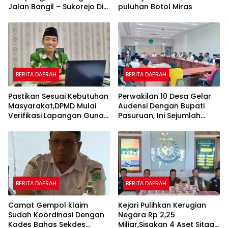
Jalan Bangil – Sukorejo Di
puluhan Botol Miras
Rasakan Masyarakat.
BERITA DAERAH
BERITA DAERAH
Pastikan Sesuai Kebutuhan
Perwakilan 10 Desa Gelar
Masyarakat,DPMD Mulai
Audensi Dengan Bupati
Verifikasi Lapangan Guna
Pasuruan, Ini Sejumlah
Cek Usulan BKK.
Tuntutannya
BERITA DAERAH
BERITA DAERAH
Camat Gempol klaim
Kejari Pulihkan Kerugian
Sudah Koordinasi Dengan
Negara Rp 2,25
Kades Bahas Sekdes
Miliar,Sisakan 4 Aset Sitaan