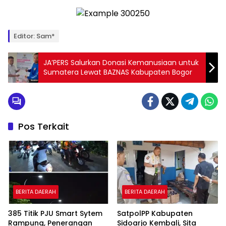
Editor: Sam*
JA’PERS Salurkan Donasi Kemanusiaan untuk
Sumatera Lewat BAZNAS Kabupaten Bogor
Pos Terkait
BERITA DAERAH
BERITA DAERAH
385 Titik PJU Smart Sytem
SatpolPP Kabupaten
Rampung, Penerangan
Sidoarjo Kembali, Sita