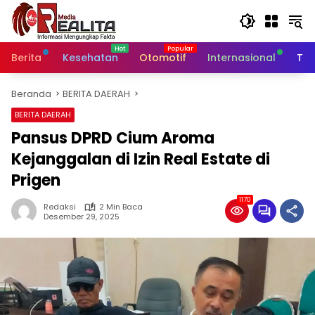
Langsung
ke
konten
Berita
Kesehatan
Otomotif
Internasional
Tek
Beranda
BERITA DAERAH
BERITA DAERAH
Pansus DPRD Cium Aroma
Kejanggalan di Izin Real Estate di
Prigen
1170
Redaksi
2 Min Baca
Desember 29, 2025