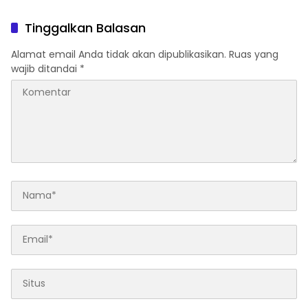
Indisipliner.,ini Point
Menunggu Proses Kejari
Pentingnya
Tinggalkan Balasan
Alamat email Anda tidak akan dipublikasikan.
Ruas yang
wajib ditandai
*