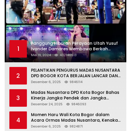
Panggung Hiburan Perayaan Ultah Yusuf
1
Ivander Damares Membawa Berkah
Warga Kejapanan
Mei 19, 2024
432146513
PELANTIKAN PENGURUS MADAS NUSANTARA
2
DPD BOGOR KOTA BERJALAN LANCAR DAN
KHIDMAT
Desember 6, 2025
9846114
Madas Nusantara DPD Kota Bogor Bahas
3
Kinerja Jangka Pendek dan Jangka
Panjang
Desember 24, 2025
9846093
Momen Haru Wali Kota Bogor dalam
4
Acara Ormas Madas Nusantara, Kenakan
Peci Hitam Tinggi sebagai Simbol
Desember 6, 2025
9824871