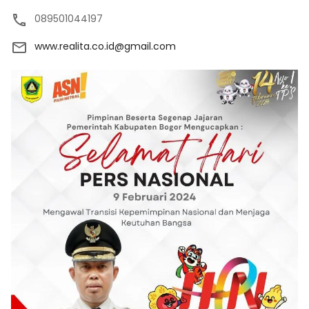
089501044197
www.realita.co.id@gmail.com