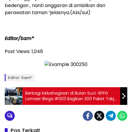
bedengan , nanti anggaran di ambilkan dari
perawatan taman “jelasnya.(Abi/sul)
Editor/Sam*
Post Views:
1,046
Editor: Sam*
Berbagi Kebahagiaan di Bulan Suci: SPPG
Lomaer Blega #003 Bagikan 300 Paket Takjil
Gratis untuk Pengguna Jalan
Pos Terkait