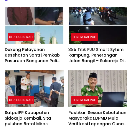
BERITA DAERAH
BERITA DAERAH
Dukung Pelayanan
385 Titik PJU Smart Sytem
Kesehatan Santri,Pemkab
Rampung, Penerangan
Pasuruan Bangunan Poli
Jalan Bangil – Sukorejo Di
Klinik Kesehatan di Ponpes
Rasakan Masyarakat.
BERITA DAERAH
BERITA DAERAH
SatpolPP Kabupaten
Pastikan Sesuai Kebutuhan
Sidoarjo Kembali, Sita
Masyarakat,DPMD Mulai
puluhan Botol Miras
Verifikasi Lapangan Guna
Cek Usulan BKK.