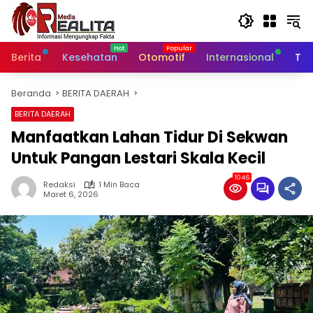
Langsung
ke
konten
Berita
Kesehatan
Otomotif
Internasional
Tek
Beranda
BERITA DAERAH
BERITA DAERAH
Manfaatkan Lahan Tidur Di Sekwan
Untuk Pangan Lestari Skala Kecil
1046
Redaksi
1 Min Baca
Maret 6, 2026