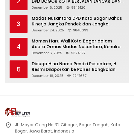
2
DPD BOGOR KOTA BERJALAN LANCAR DAN
KHIDMAT
Desember 6, 2025
9846120
Madas Nusantara DPD Kota Bogor Bahas
3
Kinerja Jangka Pendek dan Jangka
Panjang
Desember 24, 2025
9846099
Momen Haru Wali Kota Bogor dalam
4
Acara Ormas Madas Nusantara, Kenakan
Peci Hitam Tinggi sebagai Simbol
Desember 6, 2025
9824877
Kehormatan
Diduga Hina Nama Pendiri Pesantren, H
5
Resmi Dilaporkan ke Polres Bangkalan
Desember 16, 2025
9747657
JL. Mayor Oking No 32 Cibogor, Bogor Tengah, Kota
Bogor, Jawa Barat, Indonesia