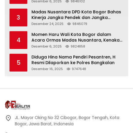
KHIDMAT
Desember 6, 2025
9846102
Madas Nusantara DPD Kota Bogor Bahas
3
Kinerja Jangka Pendek dan Jangka
Panjang
Desember 24, 2025
9846079
Momen Haru Wali Kota Bogor dalam
4
Acara Ormas Madas Nusantara, Kenakan
Peci Hitam Tinggi sebagai Simbol
Desember 6, 2025
9824858
Kehormatan
Diduga Hina Nama Pendiri Pesantren, H
5
Resmi Dilaporkan ke Polres Bangkalan
Desember 16, 2025
9747648
JL. Mayor Oking No 32 Cibogor, Bogor Tengah, Kota
Bogor, Jawa Barat, Indonesia