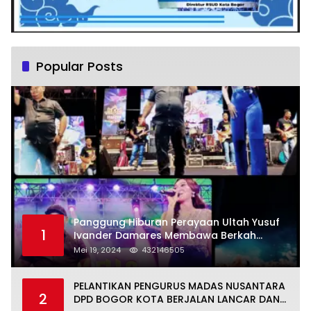
Popular Posts
Panggung Hiburan Perayaan Ultah Yusuf
1
Ivander Damares Membawa Berkah
Warga Kejapanan
Mei 19, 2024
432146505
PELANTIKAN PENGURUS MADAS NUSANTARA
2
DPD BOGOR KOTA BERJALAN LANCAR DAN