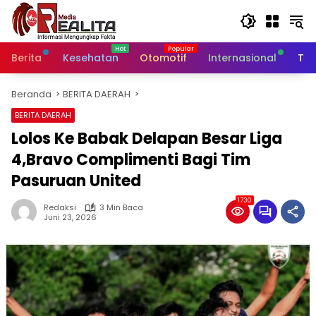
Langsung
ke
konten
Berita
Kesehatan
Otomotif
Internasional
Tek
Beranda
BERITA DAERAH
BERITA DAERAH
Lolos Ke Babak Delapan Besar Liga
4,Bravo Complimenti Bagi Tim
Pasuruan United
1730
Redaksi
3 Min Baca
Juni 23, 2026