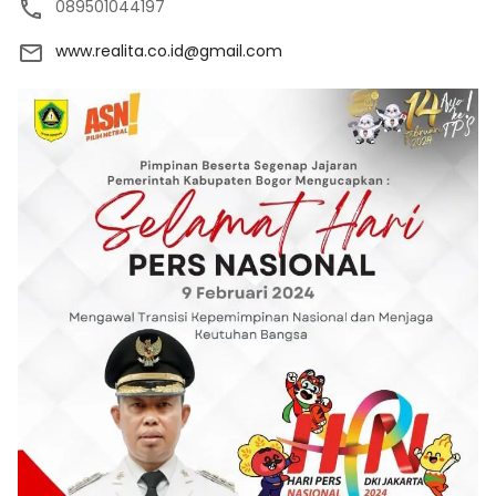
089501044197
www.realita.co.id@gmail.com