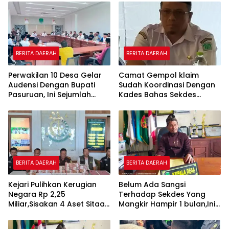
BERITA DAERAH
BERITA DAERAH
Perwakilan 10 Desa Gelar
Camat Gempol klaim
Audensi Dengan Bupati
Sudah Koordinasi Dengan
Pasuruan, Ini Sejumlah
Kades Bahas Sekdes
Tuntutannya
Indisipliner.,ini Point
Pentingnya
BERITA DAERAH
BERITA DAERAH
Kejari Pulihkan Kerugian
Belum Ada Sangsi
Negara Rp 2,25
Terhadap Sekdes Yang
Miliar,Sisakan 4 Aset Sitaan
Mangkir Hampir 1 bulan,Ini
Menunggu Proses Kejari
Penjelasan Amiril Kades
Winong.