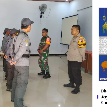
Di
Ja
Su