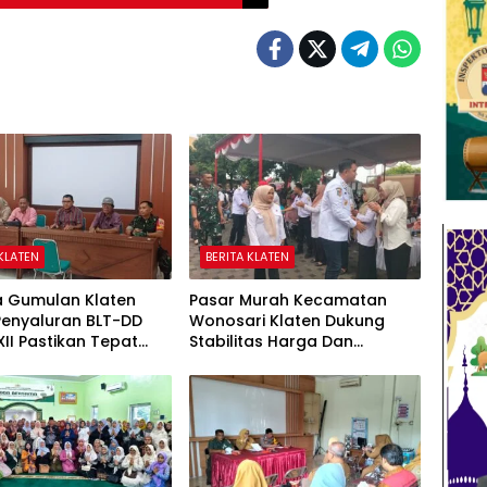
 KLATEN
BERITA KLATEN
a Gumulan Klaten
Pasar Murah Kecamatan
Penyaluran BLT-DD
Wonosari Klaten Dukung
II Pastikan Tepat
Stabilitas Harga Dan
n
Penguatan Ekonomi
Masyarakat