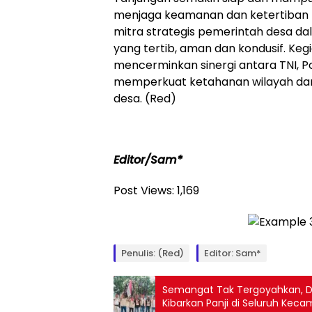
menjaga keamanan dan ketertiban m
mitra strategis pemerintah desa d
yang tertib, aman dan kondusif. Kegia
mencerminkan sinergi antara TNI, P
memperkuat ketahanan wilayah dari 
desa. (Red)
Editor/Sam*
Post Views:
1,169
Penulis: (Red)
Editor: Sam*
Semangat Tak Tergoyahkan, D
Kibarkan Panji di Seluruh Kec