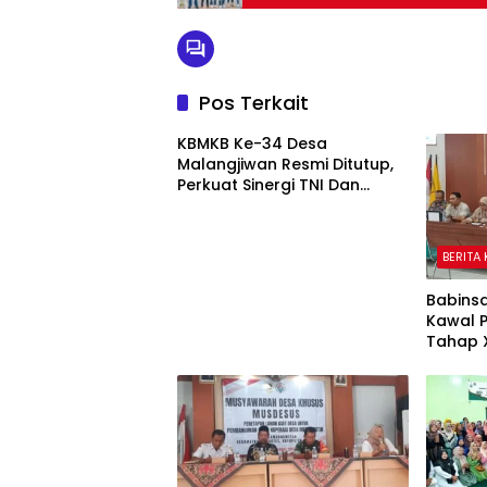
Pos Terkait
KBMKB Ke-34 Desa
Malangjiwan Resmi Ditutup,
Perkuat Sinergi TNI Dan
Pemda Mendorong
Pembangunan Desa
BERITA
Babins
Kawal 
Tahap X
Sasara