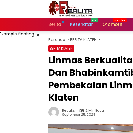
Langsung
ke
konten
Berita
Kesehatan
Otomotif
×
Beranda
BERITA KLATEN
BERITA KLATEN
Linmas Berkualit
Dan Bhabinkamti
Pembekalan Linm
Klaten
Redaksi
2 Min Baca
September 25, 2025