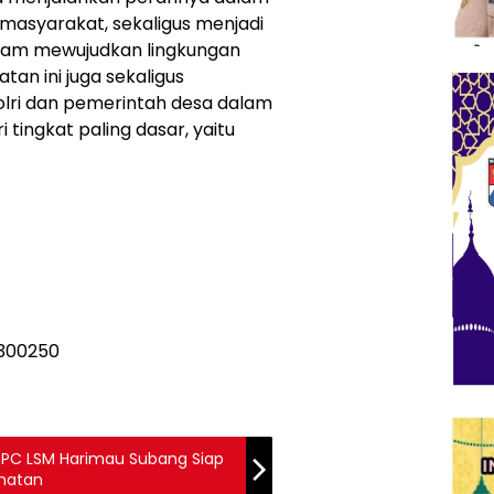
asyarakat, sekaligus menjadi
alam mewujudkan lingkungan
tan ini juga sekaligus
olri dan pemerintah desa dalam
tingkat paling dasar, yaitu
PC LSM Harimau Subang Siap
amatan