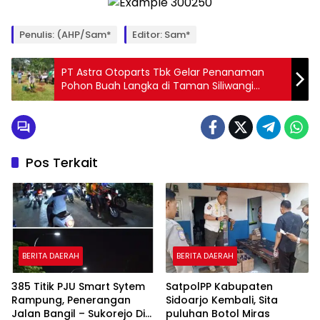
Penulis: (AHP/Sam*
Editor: Sam*
PT Astra Otoparts Tbk Gelar Penanaman
Pohon Buah Langka di Taman Siliwangi
Pemda Bogor
Pos Terkait
BERITA DAERAH
BERITA DAERAH
385 Titik PJU Smart Sytem
SatpolPP Kabupaten
Rampung, Penerangan
Sidoarjo Kembali, Sita
Jalan Bangil – Sukorejo Di
puluhan Botol Miras