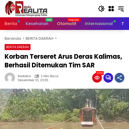
Langsung
ke
konten
Berita
Kesehatan
Otomotif
Internasional
Tek
Beranda
BERITA DAERAH
BERITA DAERAH
Korban Terseret Arus Deras Kalimas,
Berhasil Ditemukan Tim SAR
1066
Redaksi
2 Min Baca
Desember 10, 2025