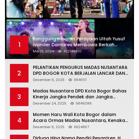
Panggung Hiburan Perayaan Ultah Yusuf
1
Ivander Damares Membawa Berkah
Warga Kejapanan
Mei 19, 2024
432146510
PELANTIKAN PENGURUS MADAS NUSANTARA
2
DPD BOGOR KOTA BERJALAN LANCAR DAN
KHIDMAT
Desember 6, 2025
9846111
Madas Nusantara DPD Kota Bogor Bahas
3
Kinerja Jangka Pendek dan Jangka
Panjang
Desember 24, 2025
9846086
Momen Haru Wali Kota Bogor dalam
4
Acara Ormas Madas Nusantara, Kenakan
Peci Hitam Tinggi sebagai Simbol
Desember 6, 2025
9824867
Kehormatan
Diduga Hina Nama Pendiri Pesantren, H