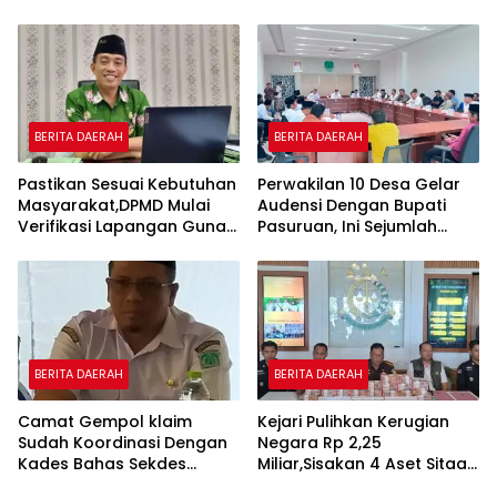
Rasakan Masyarakat.
BERITA DAERAH
BERITA DAERAH
Pastikan Sesuai Kebutuhan
Perwakilan 10 Desa Gelar
Masyarakat,DPMD Mulai
Audensi Dengan Bupati
Verifikasi Lapangan Guna
Pasuruan, Ini Sejumlah
Cek Usulan BKK.
Tuntutannya
BERITA DAERAH
BERITA DAERAH
Camat Gempol klaim
Kejari Pulihkan Kerugian
Sudah Koordinasi Dengan
Negara Rp 2,25
Kades Bahas Sekdes
Miliar,Sisakan 4 Aset Sitaan
Indisipliner.,ini Point
Menunggu Proses Kejari