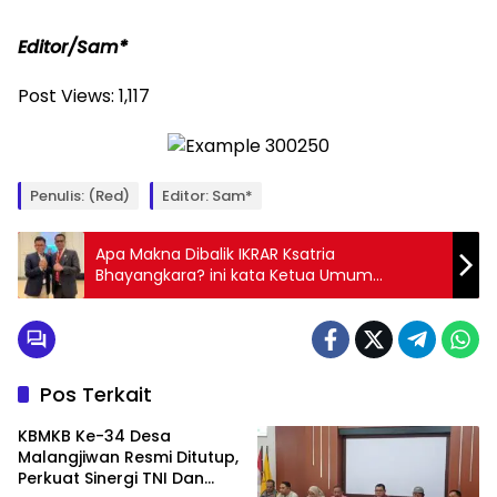
Editor/Sam*
Post Views:
1,117
Penulis: (Red)
Editor: Sam*
Apa Makna Dibalik IKRAR Ksatria
Bhayangkara? ini kata Ketua Umum
FORKOGAKUM!
Pos Terkait
KBMKB Ke-34 Desa
Malangjiwan Resmi Ditutup,
Perkuat Sinergi TNI Dan