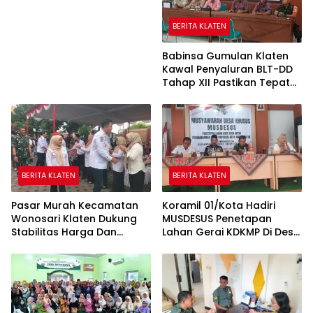
Pemda Mendorong
Pembangunan Desa
BERITA KLATEN
Babinsa Gumulan Klaten
Kawal Penyaluran BLT-DD
Tahap XII Pastikan Tepat
Sasaran
BERITA KLATEN
BERITA KLATEN
Pasar Murah Kecamatan
Koramil 01/Kota Hadiri
Wonosari Klaten Dukung
MUSDESUS Penetapan
Stabilitas Harga Dan
Lahan Gerai KDKMP Di Desa
Penguatan Ekonomi
Tambongwetan Klaten
Masyarakat