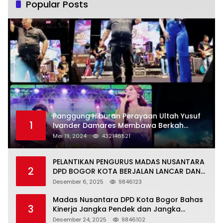
Popular Posts
Panggung Hiburan Perayaan Ultah Yusuf
1
Ivander Damares Membawa Berkah
Warga Kejapanan
Mei 19, 2024
432146521
PELANTIKAN PENGURUS MADAS NUSANTARA
2
DPD BOGOR KOTA BERJALAN LANCAR DAN
KHIDMAT
Desember 6, 2025
9846123
Madas Nusantara DPD Kota Bogor Bahas
3
Kinerja Jangka Pendek dan Jangka
Panjang
Desember 24, 2025
9846102