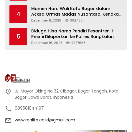
Momen Haru Wali Kota Bogor dalam
4
Acara Ormas Madas Nusantara, Kenakan
Peci Hitam Tinggi sebagai Simbol
Desember 6, 2025
9824881
Kehormatan
Diduga Hina Nama Pendiri Pesantren, H
5
Resmi Dilaporkan ke Polres Bangkalan
Desember 16, 2025
9747658
JL. Mayor Oking No 32 Cibogor, Bogor Tengah, Kota
Bogor, Jawa Barat, Indonesia
089501044197
www.realita.co.id@gmail.com