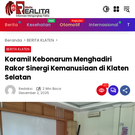
Langsung
ke
konten
Berita
Kesehatan
Otomotif
Internasional
Tek
Beranda
BERITA KLATEN
BERITA KLATEN
Koramil Kebonarum Menghadiri
Rakor Sinergi Kemanusiaan di Klaten
Selatan
1117
Redaksi
2 Min Baca
Desember 2, 2025