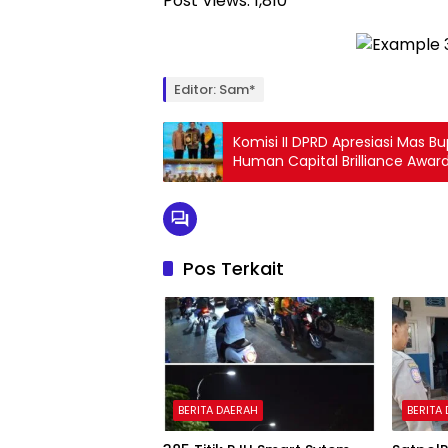
Post Views:
1,810
Editor: Sam*
Komisi II DPRD Apresiasi Mas Bu
Human Capital Brilliance Award
Pos Terkait
BERITA DAERAH
BERITA