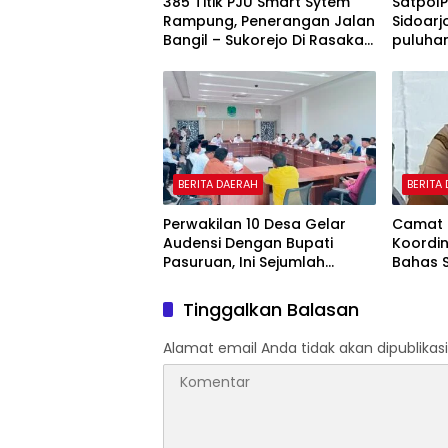
385 Titik PJU Smart Sytem
Satpol
Rampung, Penerangan Jalan
Sidoarj
Bangil – Sukorejo Di Rasakan
puluhan
Masyarakat.
BERITA DAERAH
BERITA
Perwakilan 10 Desa Gelar
Camat 
Audensi Dengan Bupati
Koordi
Pasuruan, Ini Sejumlah
Bahas Se
Tuntutannya
Point P
Tinggalkan Balasan
Alamat email Anda tidak akan dipublikasi