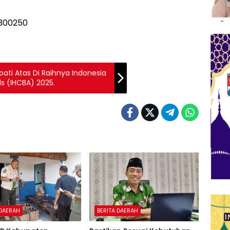
pati Atas Di Raihnya Indonesia
s (IHCBA) 2025.
 DAERAH
BERITA DAERAH