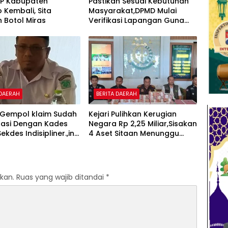
PP Kabupaten
Pastikan Sesuai Kebutuhan
o Kembali, Sita
Masyarakat,DPMD Mulai
 Botol Miras
Verifikasi Lapangan Guna
Cek Usulan BKK.
 DAERAH
BERITA DAERAH
Gempol klaim Sudah
Kejari Pulihkan Kerugian
nasi Dengan Kades
Negara Rp 2,25 Miliar,Sisakan
kdes Indisipliner.,ini
4 Aset Sitaan Menunggu
entingnya
Proses Kejari
kan.
Ruas yang wajib ditandai
*