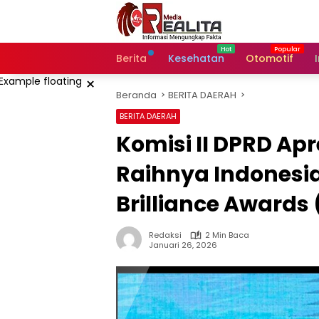
Langsung
ke
konten
Berita
Kesehatan
Otomotif
×
Beranda
BERITA DAERAH
BERITA DAERAH
Komisi II DPRD Apr
Raihnya Indonesi
Brilliance Awards 
Redaksi
2 Min Baca
Januari 26, 2026