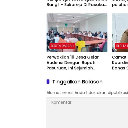
Bangil – Sukorejo Di Rasakan
puluhan
Masyarakat.
BERITA DAERAH
BERITA
Perwakilan 10 Desa Gelar
Camat 
Audensi Dengan Bupati
Koordi
Pasuruan, Ini Sejumlah
Bahas Se
Tuntutannya
Point P
Tinggalkan Balasan
Alamat email Anda tidak akan dipublikasi