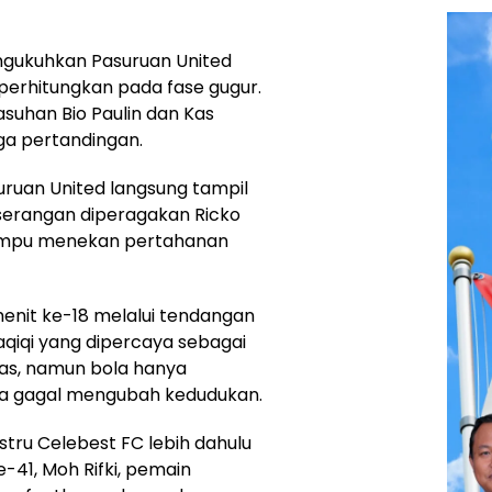
engukuhkan Pasuruan United
iperhitungkan pada fase gugur.
uhan Bio Paulin dan Kas
iga pertandingan.
ruan United langsung tampil
serangan diperagakan Ricko
mpu menekan pertahanan
enit ke-18 melalui tendangan
haqiqi yang dipercaya sebagai
as, namun bola hanya
a gagal mengubah kedudukan.
stru Celebest FC lebih dahulu
41, Moh Rifki, pemain