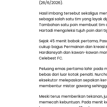
(26/6/2026).
Hasil imbang tersebut sekaligus m
sebagai salah satu tim yang layak d
Tambahan satu poin membuat tim as
Hartadi mengoleksi tujuh poin dari t
Sejak 45 menit babak pertama, Pasu
cukup bagus Permainan dan kreasi 
Hardiansyah dan kawan-kawan ma
Celebest FC.
Peluang emas pertama lahir pada m
bebas dari luar kotak penalti. Nurc
eksekutor melepaskan sepakan ker
membentur mistar gawang sehingg
Meski terus memberikan tekanan, ju
memecah kebuntuan. Pada menit ke-