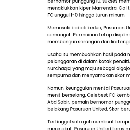
bernomor punggung 10, sukses mem
menaklukkan kiper Marrendra. Gol
FC unggul 1-0 hingga turun minum.
Memasuki babak kedua, Pasuruan Un
semangat. Permainan tetap disiplin
membangun serangan dari lini teng
Usaha itu membuahkan hasil pada me
pelanggaran di dalam kotak penalti, 
Nurchaqiqi yang maju sebagai algo
sempurna dan menyamakan skor men
Namun, keunggulan mental Pasuruan 
menit berselang, Celebest FC kemb
Abd Sabir, pemain bernomor punggung
belakang Pasuruan United. Skor ber
Tertinggal satu gol membuat temp
meningkat. Pasuruan United terus