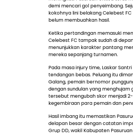
demi mencari gol penyeimbang. Seju
kokohnya lini belakang Celebest F
belum membuahkan hasil.
Ketika pertandingan memasuki men
Celebest FC tampak sudah di depan
menunjukkan karakter pantang meny
mereka sepanjang turnamen.
Pada masa injury time, Laskar Sant
tendangan bebas. Peluang itu dima
Galang, pemain bernomor punggung
dengan sundulan yang menghujam g
tersebut mengubah skor menjadi 2-
kegembiraan para pemain dan pend
Hasil imbang itu memastikan Pasur
delapan besar dengan catatan impres
Grup DD, wakil Kabupaten Pasuruan 