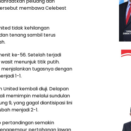
anfaatkan peluang dan
 tersebut membawa Celebest
ited tidak kehilangan
 dan tenang sambil terus
ah.
nit ke-56. Setelah terjadi
wasit menunjuk titik putih.
jo menjalankan tugasnya dengan
jadi 1-1.
United kembali diuji. Delapan
ali memimpin melalui sundulan
 9, yang gagal diantisipasi lini
ubah menjadi 2-1.
o pertandingan semakin
 menggempur pertahanan lawan