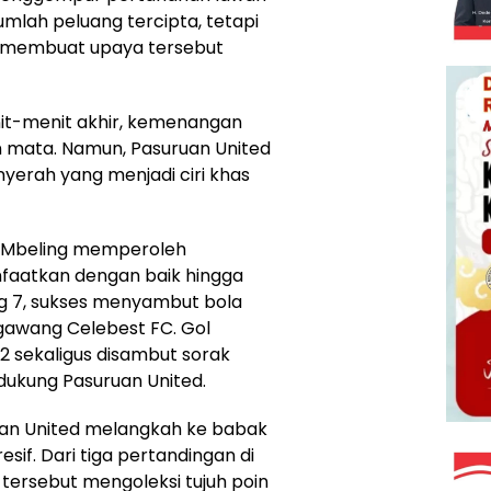
mlah peluang tercipta, tetapi
C membuat upaya tersebut
it-menit akhir, kemenangan
 mata. Namun, Pasuruan United
erah yang menjadi ciri khas
ri Mbeling memperoleh
nfaatkan dengan baik hingga
 7, sukses menyambut bola
awang Celebest FC. Gol
2 sekaligus disambut sorak
ukung Pasuruan United.
uan United melangkah ke babak
if. Dari tiga pertandingan di
tersebut mengoleksi tujuh poin