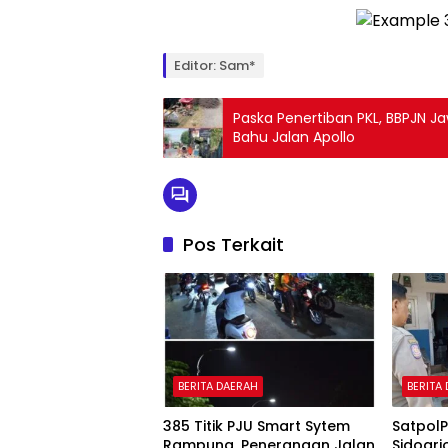
Editor: Sam*
Paska Penertiban PKL, BBPJN Ja
Bahu Jalan Apollo
Pos Terkait
BERITA DAERAH
BERITA
385 Titik PJU Smart Sytem
Satpol
Rampung, Penerangan Jalan
Sidoarj