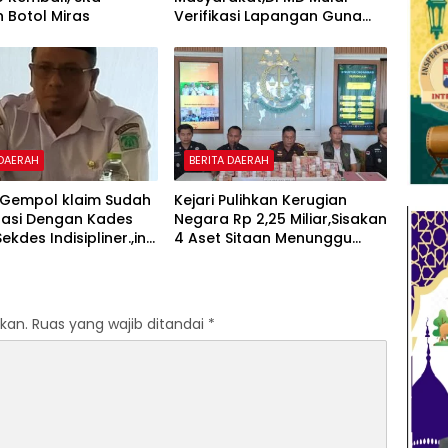
 Botol Miras
Verifikasi Lapangan Guna
Cek Usulan BKK.
 DAERAH
BERITA DAERAH
Gempol klaim Sudah
Kejari Pulihkan Kerugian
nasi Dengan Kades
Negara Rp 2,25 Miliar,Sisakan
kdes Indisipliner.,ini
4 Aset Sitaan Menunggu
entingnya
Proses Kejari
kan.
Ruas yang wajib ditandai
*