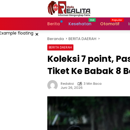
Langsung
ke
konten
Berita
Kesehatan
Otomotif
×
Beranda
BERITA DAERAH
BERITA DAERAH
Koleksi 7 point, 
Tiket Ke Babak 8 
Redaksi
3 Min Baca
Juni 26, 2026