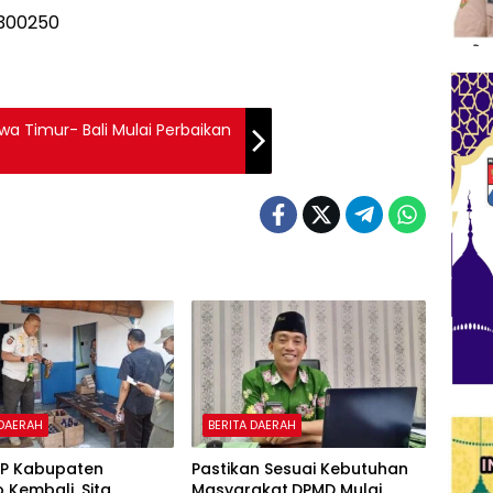
wa Timur- Bali Mulai Perbaikan
 DAERAH
BERITA DAERAH
PP Kabupaten
Pastikan Sesuai Kebutuhan
o Kembali, Sita
Masyarakat,DPMD Mulai