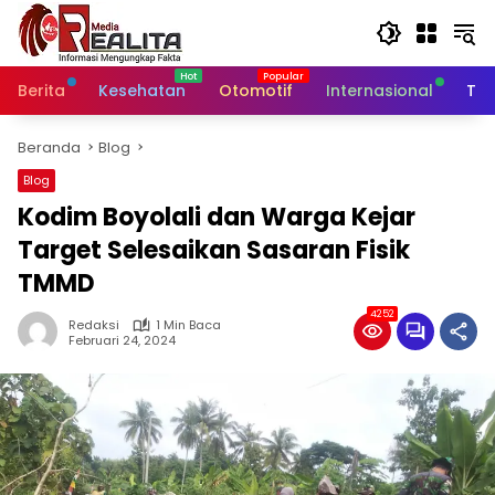
Langsung
ke
konten
Berita
Kesehatan
Otomotif
Internasional
Tek
Beranda
Blog
Blog
Kodim Boyolali dan Warga Kejar
Target Selesaikan Sasaran Fisik
TMMD
4252
Redaksi
1 Min Baca
Februari 24, 2024