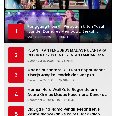
Panggung Hiburan Perayaan Ultah Yusuf
1
Ivander Damares Membawa Berkah
Warga Kejapanan
Mei 19, 2024
432146514
PELANTIKAN PENGURUS MADAS NUSANTARA
2
DPD BOGOR KOTA BERJALAN LANCAR DAN
KHIDMAT
Desember 6, 2025
9846118
Madas Nusantara DPD Kota Bogor Bahas
3
Kinerja Jangka Pendek dan Jangka
Panjang
Desember 24, 2025
9846096
Momen Haru Wali Kota Bogor dalam
4
Acara Ormas Madas Nusantara, Kenakan
Peci Hitam Tinggi sebagai Simbol
Desember 6, 2025
9824875
Kehormatan
Diduga Hina Nama Pendiri Pesantren, H
5
Resmi Dilaporkan ke Polres Bangkalan