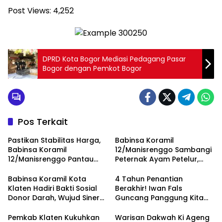
Post Views:
4,252
DPRD Kota Bogor Mediasi Pedagang Pasar
Bogor dengan Pemkot Bogor
Pos Terkait
Pastikan Stabilitas Harga,
Babinsa Koramil
Babinsa Koramil
12/Manisrenggo Sambangi
12/Manisrenggo Pantau
Peternak Ayam Petelur,
Harga Sembako Di Pasar
Dukung Ketahanan Pangan
Klewer
Dan Perekonomian Warga
Babinsa Koramil Kota
4 Tahun Penantian
Klaten Hadiri Bakti Sosial
Berakhir! Iwan Fals
Donor Darah, Wujud Sinergi
Guncang Panggung Kita
Kemanusiaan
dengan ‘Menembus Awan
Ketersediaan Stok Darah
Ayolah Mulai
Pemkab Klaten Kukuhkan
Warisan Dakwah Ki Ageng