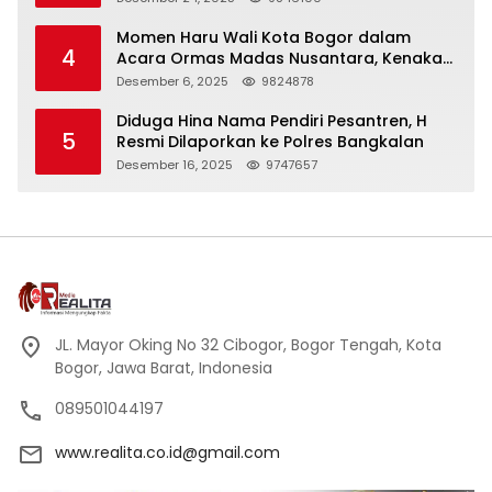
Momen Haru Wali Kota Bogor dalam
4
Acara Ormas Madas Nusantara, Kenakan
Peci Hitam Tinggi sebagai Simbol
Desember 6, 2025
9824878
Kehormatan
Diduga Hina Nama Pendiri Pesantren, H
5
Resmi Dilaporkan ke Polres Bangkalan
Desember 16, 2025
9747657
JL. Mayor Oking No 32 Cibogor, Bogor Tengah, Kota
Bogor, Jawa Barat, Indonesia
089501044197
www.realita.co.id@gmail.com