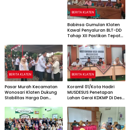
Pemda Mendorong
Pembangunan Desa
BERITA KLATEN
Babinsa Gumulan Klaten
Kawal Penyaluran BLT-DD
Tahap XII Pastikan Tepat
Sasaran
BERITA KLATEN
BERITA KLATEN
Pasar Murah Kecamatan
Koramil 01/Kota Hadiri
Wonosari Klaten Dukung
MUSDESUS Penetapan
Stabilitas Harga Dan
Lahan Gerai KDKMP Di Desa
Penguatan Ekonomi
Tambongwetan Klaten
Masyarakat