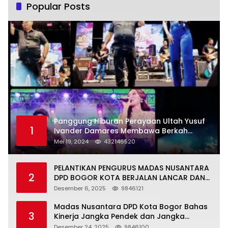
Popular Posts
Panggung Hiburan Perayaan Ultah Yusuf
1
Ivander Damares Membawa Berkah
Warga Kejapanan
Mei 19, 2024
432146520
PELANTIKAN PENGURUS MADAS NUSANTARA
2
DPD BOGOR KOTA BERJALAN LANCAR DAN
KHIDMAT
Desember 6, 2025
9846121
Madas Nusantara DPD Kota Bogor Bahas
3
Kinerja Jangka Pendek dan Jangka
Panjang
Desember 24, 2025
9846100