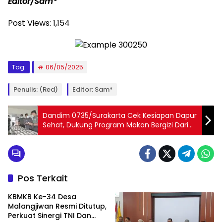
Editor/Sam*
Post Views:
1,154
Tag:
06/05/2025
Penulis: (Red)
Editor: Sam*
Dandim 0735/Surakarta Cek Kesiapan Dapur
Sehat, Dukung Program Makan Bergizi Dari
Pemerintah
Pos Terkait
KBMKB Ke-34 Desa
Malangjiwan Resmi Ditutup,
Perkuat Sinergi TNI Dan