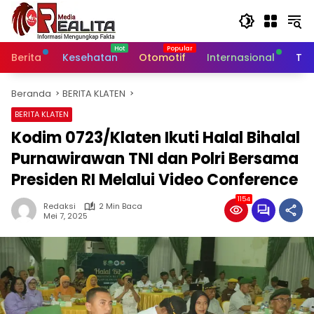
Langsung
ke
konten
Berita
Kesehatan
Otomotif
Internasional
Tek
Beranda
BERITA KLATEN
BERITA KLATEN
Kodim 0723/Klaten Ikuti Halal Bihalal
Purnawirawan TNI dan Polri Bersama
Presiden RI Melalui Video Conference
1154
Redaksi
2 Min Baca
Mei 7, 2025