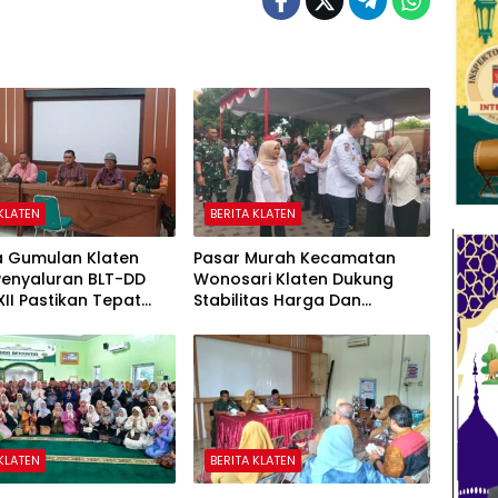
 KLATEN
BERITA KLATEN
a Gumulan Klaten
Pasar Murah Kecamatan
Penyaluran BLT-DD
Wonosari Klaten Dukung
II Pastikan Tepat
Stabilitas Harga Dan
n
Penguatan Ekonomi
Masyarakat
 KLATEN
BERITA KLATEN