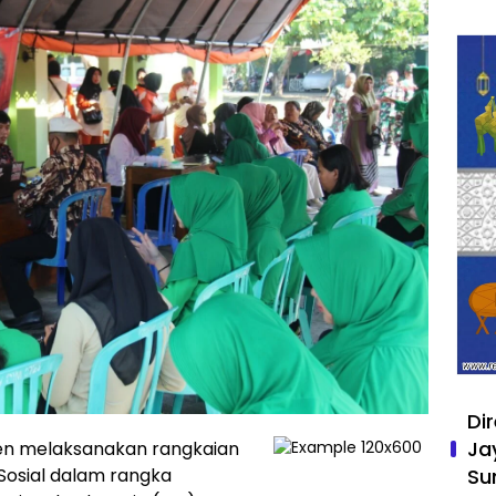
Di
Ja
en melaksanakan rangkaian
 Sosial dalam rangka
Su