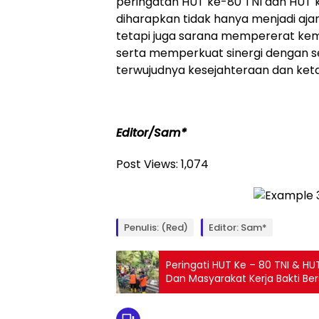
peringatan HUT ke-80 TNI dan HUT
diharapkan tidak hanya menjadi aja
tetapi juga sarana mempererat ke
serta memperkuat sinergi dengan 
terwujudnya kesejahteraan dan keta
Editor/Sam*
Post Views:
1,074
Penulis: (Red)
Editor: Sam*
Peringati HUT Ke – 80 TNI & HU
Dan Masyarakat Kerja Bakti B