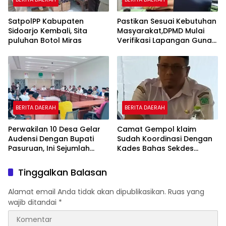
SatpolPP Kabupaten
Pastikan Sesuai Kebutuhan
Sidoarjo Kembali, Sita
Masyarakat,DPMD Mulai
puluhan Botol Miras
Verifikasi Lapangan Guna
Cek Usulan BKK.
BERITA DAERAH
BERITA DAERAH
Perwakilan 10 Desa Gelar
Camat Gempol klaim
Audensi Dengan Bupati
Sudah Koordinasi Dengan
Pasuruan, Ini Sejumlah
Kades Bahas Sekdes
Tuntutannya
Indisipliner.,ini Point
Pentingnya
Tinggalkan Balasan
Alamat email Anda tidak akan dipublikasikan.
Ruas yang
wajib ditandai
*