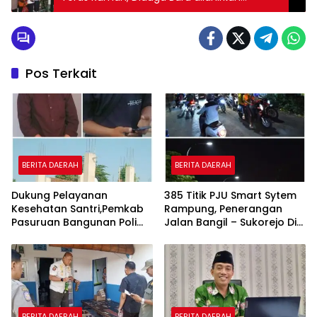
Beberapa Jam.
Pos Terkait
BERITA DAERAH
BERITA DAERAH
Dukung Pelayanan
385 Titik PJU Smart Sytem
Kesehatan Santri,Pemkab
Rampung, Penerangan
Pasuruan Bangunan Poli
Jalan Bangil – Sukorejo Di
Klinik Kesehatan di Ponpes
Rasakan Masyarakat.
BERITA DAERAH
BERITA DAERAH