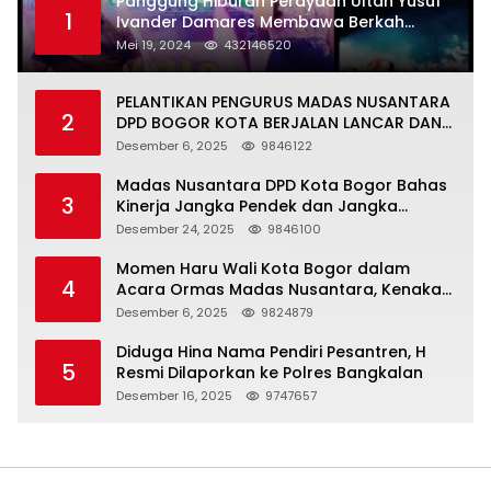
Panggung Hiburan Perayaan Ultah Yusuf
1
Ivander Damares Membawa Berkah
Warga Kejapanan
Mei 19, 2024
432146520
PELANTIKAN PENGURUS MADAS NUSANTARA
2
DPD BOGOR KOTA BERJALAN LANCAR DAN
KHIDMAT
Desember 6, 2025
9846122
Madas Nusantara DPD Kota Bogor Bahas
3
Kinerja Jangka Pendek dan Jangka
Panjang
Desember 24, 2025
9846100
Momen Haru Wali Kota Bogor dalam
4
Acara Ormas Madas Nusantara, Kenakan
Peci Hitam Tinggi sebagai Simbol
Desember 6, 2025
9824879
Kehormatan
Diduga Hina Nama Pendiri Pesantren, H
5
Resmi Dilaporkan ke Polres Bangkalan
Desember 16, 2025
9747657