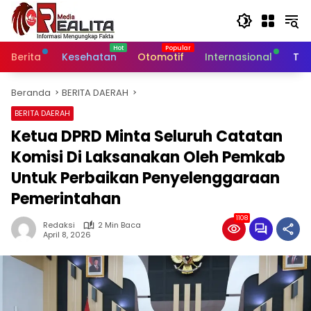
Langsung
ke
konten
Berita
Kesehatan
Otomotif
Internasional
Tek
Beranda
BERITA DAERAH
BERITA DAERAH
Ketua DPRD Minta Seluruh Catatan
Komisi Di Laksanakan Oleh Pemkab
Untuk Perbaikan Penyelenggaraan
Pemerintahan
1108
Redaksi
2 Min Baca
April 8, 2026