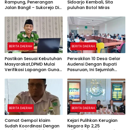
Rampung, Penerangan
Sidoarjo Kembali, Sita
Jalan Bangil – Sukorejo Di
puluhan Botol Miras
Rasakan Masyarakat.
BERITA DAERAH
BERITA DAERAH
Pastikan Sesuai Kebutuhan
Perwakilan 10 Desa Gelar
Masyarakat,DPMD Mulai
Audensi Dengan Bupati
Verifikasi Lapangan Guna
Pasuruan, Ini Sejumlah
Cek Usulan BKK.
Tuntutannya
BERITA DAERAH
BERITA DAERAH
Camat Gempol klaim
Kejari Pulihkan Kerugian
Sudah Koordinasi Dengan
Negara Rp 2,25