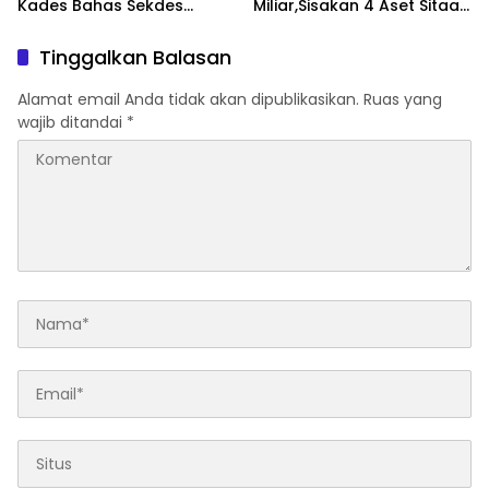
Kades Bahas Sekdes
Miliar,Sisakan 4 Aset Sitaan
Indisipliner.,ini Point
Menunggu Proses Kejari
Pentingnya
Tinggalkan Balasan
Alamat email Anda tidak akan dipublikasikan.
Ruas yang
wajib ditandai
*