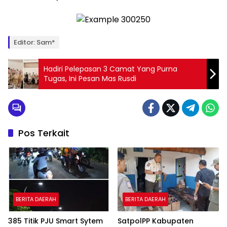
Editor: Sam*
Hadiri Pelepasan 3 Camat Yang Purna
Tugas, Ini Pesan Mas Rusdi
Pos Terkait
BERITA DAERAH
BERITA DAERAH
385 Titik PJU Smart Sytem
SatpolPP Kabupaten