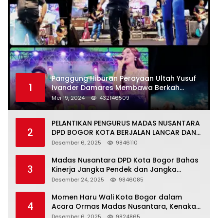
Panggung Hiburan Perayaan Ultah Yusuf
1
Ivander Damares Membawa Berkah
Warga Kejapanan
Mei 19, 2024
432146509
PELANTIKAN PENGURUS MADAS NUSANTARA
2
DPD BOGOR KOTA BERJALAN LANCAR DAN
KHIDMAT
Desember 6, 2025
9846110
Madas Nusantara DPD Kota Bogor Bahas
3
Kinerja Jangka Pendek dan Jangka
Panjang
Desember 24, 2025
9846085
Momen Haru Wali Kota Bogor dalam
4
Acara Ormas Madas Nusantara, Kenakan
Peci Hitam Tinggi sebagai Simbol
Desember 6, 2025
9824865