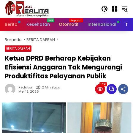
Langsung
ke
konten
Berita
Kesehatan
Otomotif
Internasional
Tek
Beranda
BERITA DAERAH
BERITA DAERAH
Ketua DPRD Berharap Kebijakan
Efisiensi Anggaran Tak Mengurangi
Produktifitas Pelayanan Publik
1758
Redaksi
2 Min Baca
Mei 13, 2026