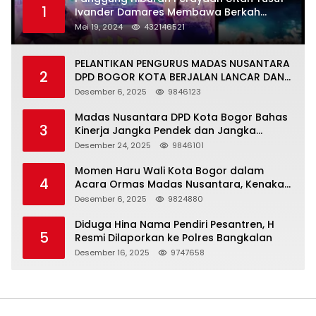
1
Ivander Damares Membawa Berkah
Warga Kejapanan
Mei 19, 2024
432146521
PELANTIKAN PENGURUS MADAS NUSANTARA
2
DPD BOGOR KOTA BERJALAN LANCAR DAN
KHIDMAT
Desember 6, 2025
9846123
Madas Nusantara DPD Kota Bogor Bahas
3
Kinerja Jangka Pendek dan Jangka
Panjang
Desember 24, 2025
9846101
Momen Haru Wali Kota Bogor dalam
4
Acara Ormas Madas Nusantara, Kenakan
Peci Hitam Tinggi sebagai Simbol
Desember 6, 2025
9824880
Kehormatan
Diduga Hina Nama Pendiri Pesantren, H
5
Resmi Dilaporkan ke Polres Bangkalan
Desember 16, 2025
9747658