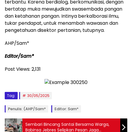
terbantu. Karena berdialog, berkomunikasi, dengan
bertatap muka mewujudkan swasembada pangan
dan ketahanan pangan. Intinya berkalborasi ilmu,
tukar pendapat, untuk menambah wawasan dan
pengetahuan disektor pertanian, tutupnya.
AHP/Sam*
Editor/Sam*
Post Views:
2,131
Tag:
30/05/2025
Penulis: (AHP/Sam*
Editor: Sam*
Sembari Bincang Santai Bersama Warga,
Babinsa Jebres Selipkan Pesan Jaga