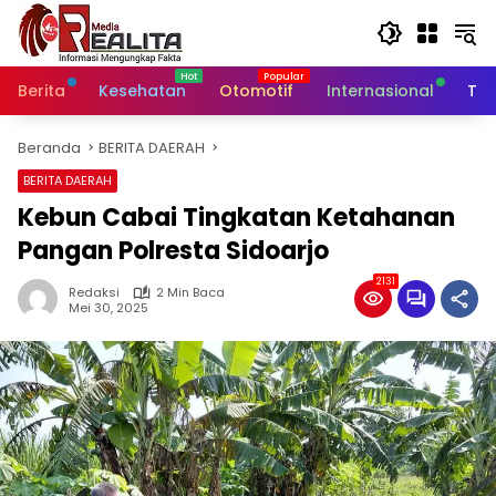
Langsung
ke
konten
Berita
Kesehatan
Otomotif
Internasional
Tek
Beranda
BERITA DAERAH
BERITA DAERAH
Kebun Cabai Tingkatan Ketahanan
Pangan Polresta Sidoarjo
2131
Redaksi
2 Min Baca
Mei 30, 2025