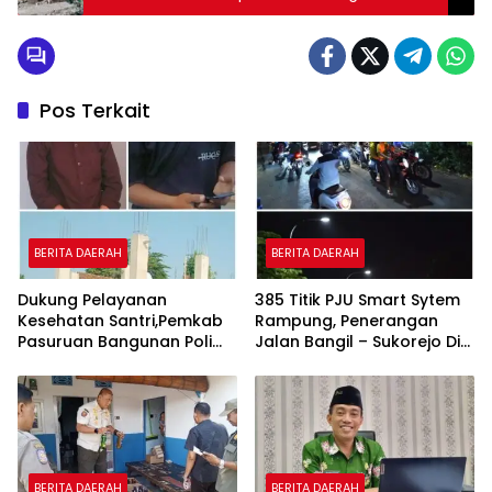
Kamtibmas
Pos Terkait
BERITA DAERAH
BERITA DAERAH
Dukung Pelayanan
385 Titik PJU Smart Sytem
Kesehatan Santri,Pemkab
Rampung, Penerangan
Pasuruan Bangunan Poli
Jalan Bangil – Sukorejo Di
Klinik Kesehatan di Ponpes
Rasakan Masyarakat.
BERITA DAERAH
BERITA DAERAH