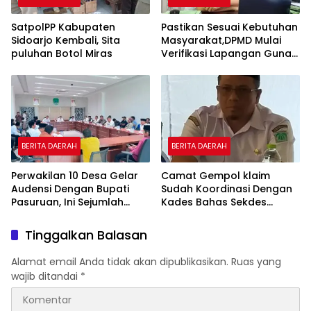
SatpolPP Kabupaten
Pastikan Sesuai Kebutuhan
Sidoarjo Kembali, Sita
Masyarakat,DPMD Mulai
puluhan Botol Miras
Verifikasi Lapangan Guna
Cek Usulan BKK.
BERITA DAERAH
BERITA DAERAH
Perwakilan 10 Desa Gelar
Camat Gempol klaim
Audensi Dengan Bupati
Sudah Koordinasi Dengan
Pasuruan, Ini Sejumlah
Kades Bahas Sekdes
Tuntutannya
Indisipliner.,ini Point
Pentingnya
Tinggalkan Balasan
Alamat email Anda tidak akan dipublikasikan.
Ruas yang
wajib ditandai
*