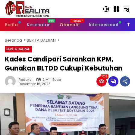
Langsung
ke
konten
Berita
Kesehatan
Otomotif
Internasional
Tek
Beranda
BERITA DAERAH
BERITA DAERAH
Kades Candipari Sarankan KPM,
Gunakan BLTDD Cukupi Kebutuhan
1023
Redaksi
2 Min Baca
Desember 16, 2025