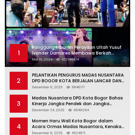
Panggung Hiburan Perayaan Ultah Yusuf
1
Ivander Damares Membawa Berkah
Warga Kejapanan
Mei 19, 2024
432146514
PELANTIKAN PENGURUS MADAS NUSANTARA
2
DPD BOGOR KOTA BERJALAN LANCAR DAN
KHIDMAT
Desember 6, 2025
9846117
Madas Nusantara DPD Kota Bogor Bahas
3
Kinerja Jangka Pendek dan Jangka
Panjang
Desember 24, 2025
9846094
Momen Haru Wali Kota Bogor dalam
4
Acara Ormas Madas Nusantara, Kenakan
Peci Hitam Tinggi sebagai Simbol
Desember 6, 2025
9824871