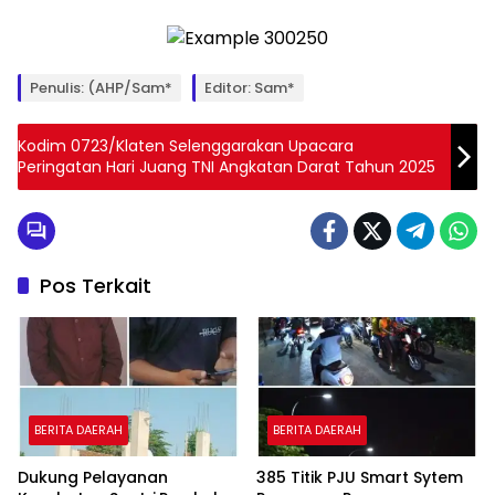
Penulis: (AHP/Sam*
Editor: Sam*
Kodim 0723/Klaten Selenggarakan Upacara
Peringatan Hari Juang TNI Angkatan Darat Tahun 2025
Pos Terkait
BERITA DAERAH
BERITA DAERAH
Dukung Pelayanan
385 Titik PJU Smart Sytem