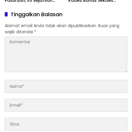
Pasuruan, Ini Sejumlah
Kades Bahas Sekdes
Tuntutannya
Indisipliner.,ini Point
Pentingnya
Tinggalkan Balasan
Alamat email Anda tidak akan dipublikasikan.
Ruas yang
wajib ditandai
*