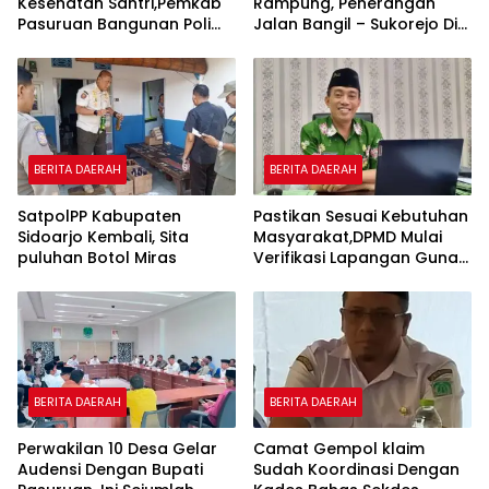
Kesehatan Santri,Pemkab
Rampung, Penerangan
Pasuruan Bangunan Poli
Jalan Bangil – Sukorejo Di
Klinik Kesehatan di Ponpes
Rasakan Masyarakat.
BERITA DAERAH
BERITA DAERAH
SatpolPP Kabupaten
Pastikan Sesuai Kebutuhan
Sidoarjo Kembali, Sita
Masyarakat,DPMD Mulai
puluhan Botol Miras
Verifikasi Lapangan Guna
Cek Usulan BKK.
BERITA DAERAH
BERITA DAERAH
Perwakilan 10 Desa Gelar
Camat Gempol klaim
Audensi Dengan Bupati
Sudah Koordinasi Dengan