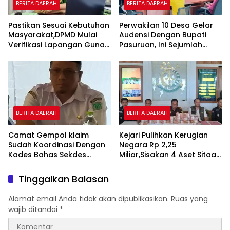
BERITA DAERAH
BERITA DAERAH
Pastikan Sesuai Kebutuhan
Perwakilan 10 Desa Gelar
Masyarakat,DPMD Mulai
Audensi Dengan Bupati
Verifikasi Lapangan Guna
Pasuruan, Ini Sejumlah
Cek Usulan BKK.
Tuntutannya
BERITA DAERAH
BERITA DAERAH
Camat Gempol klaim
Kejari Pulihkan Kerugian
Sudah Koordinasi Dengan
Negara Rp 2,25
Kades Bahas Sekdes
Miliar,Sisakan 4 Aset Sitaan
Indisipliner.,ini Point
Menunggu Proses Kejari
Pentingnya
Tinggalkan Balasan
Alamat email Anda tidak akan dipublikasikan.
Ruas yang
wajib ditandai
*