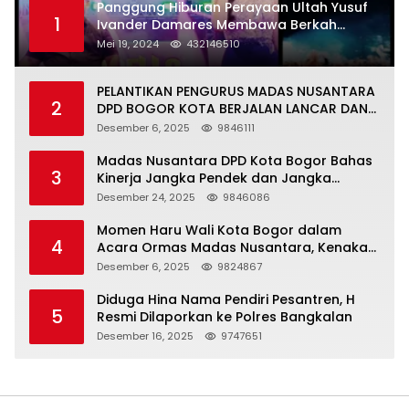
Panggung Hiburan Perayaan Ultah Yusuf
1
Ivander Damares Membawa Berkah
Warga Kejapanan
Mei 19, 2024
432146510
PELANTIKAN PENGURUS MADAS NUSANTARA
2
DPD BOGOR KOTA BERJALAN LANCAR DAN
KHIDMAT
Desember 6, 2025
9846111
Madas Nusantara DPD Kota Bogor Bahas
3
Kinerja Jangka Pendek dan Jangka
Panjang
Desember 24, 2025
9846086
Momen Haru Wali Kota Bogor dalam
4
Acara Ormas Madas Nusantara, Kenakan
Peci Hitam Tinggi sebagai Simbol
Desember 6, 2025
9824867
Kehormatan
Diduga Hina Nama Pendiri Pesantren, H
5
Resmi Dilaporkan ke Polres Bangkalan
Desember 16, 2025
9747651