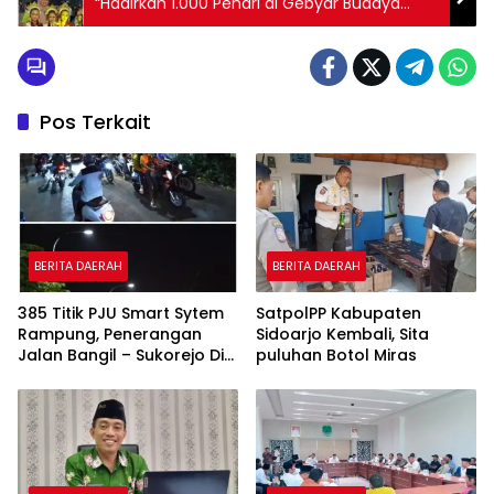
“Hadirkan 1.000 Penari di Gebyar Budaya
Bhumi Pasuruan.
Pos Terkait
BERITA DAERAH
BERITA DAERAH
385 Titik PJU Smart Sytem
SatpolPP Kabupaten
Rampung, Penerangan
Sidoarjo Kembali, Sita
Jalan Bangil – Sukorejo Di
puluhan Botol Miras
Rasakan Masyarakat.