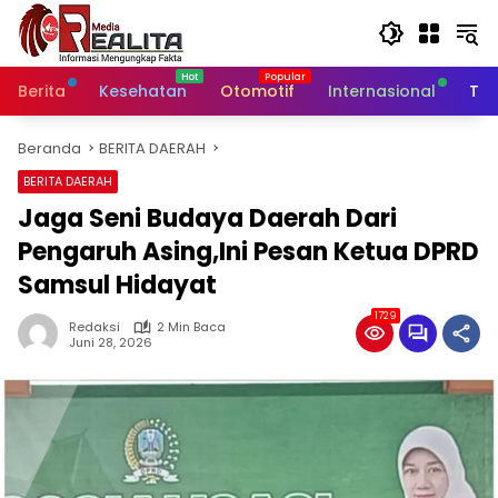
Langsung
ke
konten
Berita
Kesehatan
Otomotif
Internasional
Tek
Beranda
BERITA DAERAH
BERITA DAERAH
Jaga Seni Budaya Daerah Dari
Pengaruh Asing,Ini Pesan Ketua DPRD
Samsul Hidayat
1729
Redaksi
2 Min Baca
Juni 28, 2026