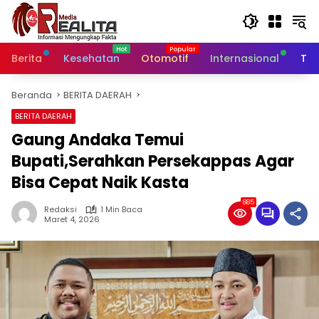
Langsung
ke
konten
Berita
Kesehatan
Otomotif
Internasional
Tek
Beranda
BERITA DAERAH
BERITA DAERAH
Gaung Andaka Temui
Bupati,Serahkan Persekappas Agar
Bisa Cepat Naik Kasta
885
Redaksi
1 Min Baca
Maret 4, 2026