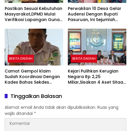
Pastikan Sesuai Kebutuhan
Perwakilan 10 Desa Gelar
Masyarakat,DPMD Mulai
Audensi Dengan Bupati
Verifikasi Lapangan Guna
Pasuruan, Ini Sejumlah
Cek Usulan BKK.
Tuntutannya
BERITA DAERAH
BERITA DAERAH
Camat Gempol klaim
Kejari Pulihkan Kerugian
Sudah Koordinasi Dengan
Negara Rp 2,25
Kades Bahas Sekdes
Miliar,Sisakan 4 Aset Sitaan
Indisipliner.,ini Point
Menunggu Proses Kejari
Pentingnya
Tinggalkan Balasan
Alamat email Anda tidak akan dipublikasikan.
Ruas yang
wajib ditandai
*