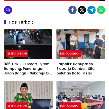
Pos Terkait
BERITA DAERAH
BERITA DAERAH
385 Titik PJU Smart Sytem
SatpolPP Kabupaten
Rampung, Penerangan
Sidoarjo Kembali, Sita
Jalan Bangil – Sukorejo Di
puluhan Botol Miras
Rasakan Masyarakat.
BERITA DAERAH
BERITA DAERAH