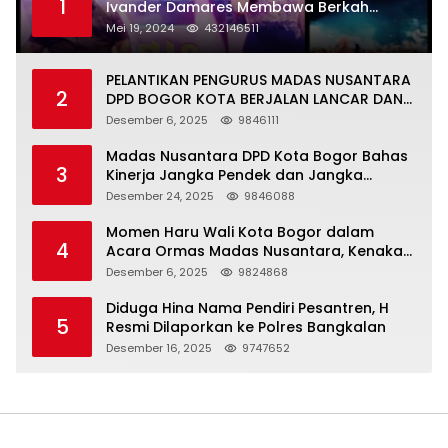
1
Ivander Damares Membawa Berkah
Warga Kejapanan
Mei 19, 2024
432146511
PELANTIKAN PENGURUS MADAS NUSANTARA
2
DPD BOGOR KOTA BERJALAN LANCAR DAN
KHIDMAT
Desember 6, 2025
9846111
Madas Nusantara DPD Kota Bogor Bahas
3
Kinerja Jangka Pendek dan Jangka
Panjang
Desember 24, 2025
9846088
Momen Haru Wali Kota Bogor dalam
4
Acara Ormas Madas Nusantara, Kenakan
Peci Hitam Tinggi sebagai Simbol
Desember 6, 2025
9824868
Kehormatan
Diduga Hina Nama Pendiri Pesantren, H
5
Resmi Dilaporkan ke Polres Bangkalan
Desember 16, 2025
9747652