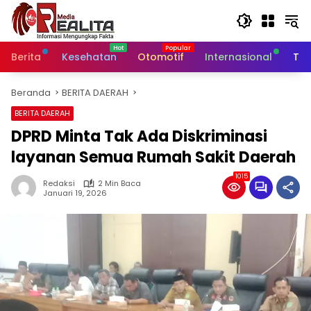
Langsung
ke
konten
Berita
Kesehatan
Otomotif
Internasional
Tek
Beranda
BERITA DAERAH
BERITA DAERAH
DPRD Minta Tak Ada Diskriminasi
layanan Semua Rumah Sakit Daerah
1015
Redaksi
2 Min Baca
Januari 19, 2026