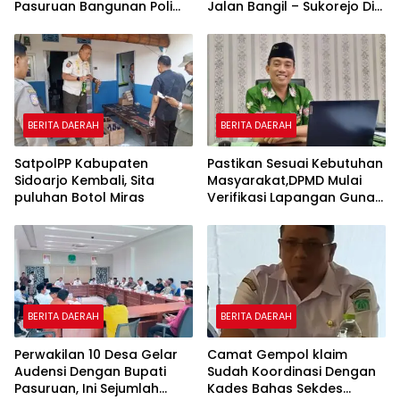
Pasuruan Bangunan Poli
Jalan Bangil – Sukorejo Di
Klinik Kesehatan di Ponpes
Rasakan Masyarakat.
BERITA DAERAH
BERITA DAERAH
SatpolPP Kabupaten
Pastikan Sesuai Kebutuhan
Sidoarjo Kembali, Sita
Masyarakat,DPMD Mulai
puluhan Botol Miras
Verifikasi Lapangan Guna
Cek Usulan BKK.
BERITA DAERAH
BERITA DAERAH
Perwakilan 10 Desa Gelar
Camat Gempol klaim
Audensi Dengan Bupati
Sudah Koordinasi Dengan
Pasuruan, Ini Sejumlah
Kades Bahas Sekdes