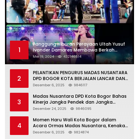
Panggung Hiburan Perayaan Ultah Yusuf
1
Ivander Damares Membawa Berkah
Warga Kejapanan
Mei 19, 2024
432146514
PELANTIKAN PENGURUS MADAS NUSANTARA
2
DPD BOGOR KOTA BERJALAN LANCAR DAN
KHIDMAT
Desember 6, 2025
9846117
Madas Nusantara DPD Kota Bogor Bahas
3
Kinerja Jangka Pendek dan Jangka
Panjang
Desember 24, 2025
9846095
Momen Haru Wali Kota Bogor dalam
4
Acara Ormas Madas Nusantara, Kenakan
Peci Hitam Tinggi sebagai Simbol
Desember 6, 2025
9824874
Kehormatan