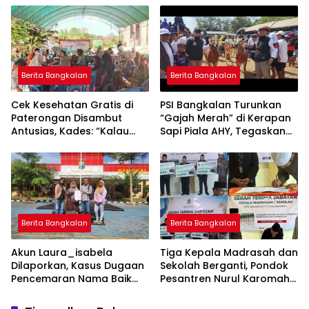
CKG Bisa Dilaksanakan
Rutin Lewat Posyandu ILP
Berita Bangkalan
Berita Bangkalan
Cek Kesehatan Gratis di
PSI Bangkalan Turunkan
Paterongan Disambut
“Gajah Merah” di Kerapan
Antusias, Kades: “Kalau
Sapi Piala AHY, Tegaskan
Bisa Sebulan Sekali”
Dukungan untuk Budaya
Madura
Berita Bangkalan
Berita Bangkalan
Akun Laura_isabela
Tiga Kepala Madrasah dan
Dilaporkan, Kasus Dugaan
Sekolah Berganti, Pondok
Pencemaran Nama Baik
Pesantren Nurul Karomah
Masuk Ranah Hukum
Beri Voucher Umrah untuk
Para Purna Tugas