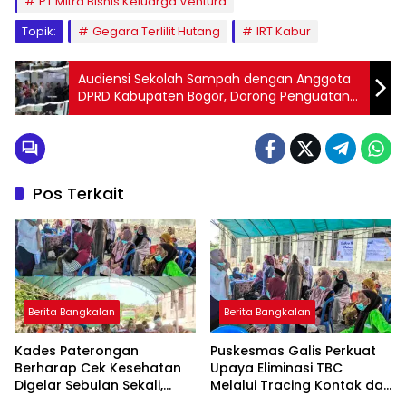
PT Mitra Bisnis Keluarga Ventura
Topik:
Gegara Terlilit Hutang
IRT Kabur
Audiensi Sekolah Sampah dengan Anggota
DPRD Kabupaten Bogor, Dorong Penguatan
Program Edukasi Lingkungan Berkelanjutan
Pos Terkait
Berita Bangkalan
Berita Bangkalan
Kades Paterongan
Puskesmas Galis Perkuat
Berharap Cek Kesehatan
Upaya Eliminasi TBC
Digelar Sebulan Sekali,
Melalui Tracing Kontak dan
Kepala Puskesmas Galis:
Gardu Cekatan Mas Lis