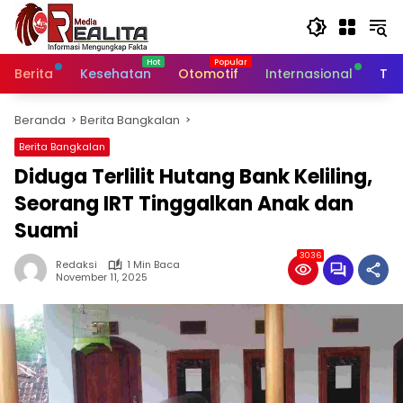
Langsung
ke
konten
Berita
Kesehatan
Otomotif
Internasional
Tek
Beranda
Berita Bangkalan
Berita Bangkalan
Diduga Terlilit Hutang Bank Keliling,
Seorang IRT Tinggalkan Anak dan
Suami
3036
Redaksi
1 Min Baca
November 11, 2025