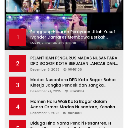
Panggung Hiburan Perayaan Ultah Yusuf
1
Ivander Damares Membawa Berkah
Warga Kejapanan
Mei 19, 2024
432146508
PELANTIKAN PENGURUS MADAS NUSANTARA
2
DPD BOGOR KOTA BERJALAN LANCAR DAN
KHIDMAT
Desember 6, 2025
9846106
Madas Nusantara DPD Kota Bogor Bahas
3
Kinerja Jangka Pendek dan Jangka
Panjang
Desember 24, 2025
9846084
Momen Haru Wali Kota Bogor dalam
4
Acara Ormas Madas Nusantara, Kenakan
Peci Hitam Tinggi sebagai Simbol
Desember 6, 2025
9824862
Kehormatan
Diduga Hina Nama Pendiri Pesantren, H