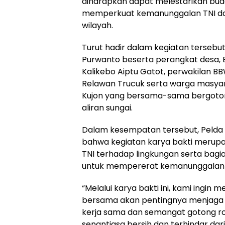
diharapkan dapat melestarikan bud
memperkuat kemanunggalan TNI da
wilayah.
Turut hadir dalam kegiatan tersebut
Purwanto beserta perangkat desa,
Kalikebo Aiptu Gatot, perwakilan B
Relawan Trucuk serta warga masya
Kujon yang bersama-sama bergoto
aliran sungai.
Dalam kesempatan tersebut, Pelda 
bahwa kegiatan karya bakti merupa
TNI terhadap lingkungan serta bagia
untuk mempererat kemanunggalan T
“Melalui karya bakti ini, kami ingi
bersama akan pentingnya menjaga 
kerja sama dan semangat gotong roy
senantiasa bersih dan terhindar dari