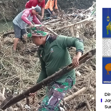
Di
Ja
Su