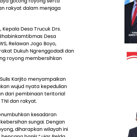
aya gotong royong serta
n rakyat dalam menjaga
, Kepala Desa Trucuk Drs.
 Bhabinkamtibmas Desa
BWS, Relawan Jogo Boyo,
rakat Dukuh Ngrenggodadi dan
ng royong membersihkan
Sulis Karjito menyampaikan
kan wujud nyata kepedulian
n dari pembinaan teritorial
NI dan rakyat.
n menumbuhkan kesadaran
kebersihan sungai. Dengan
ong, diharapkan wilayah ini
 bencana banjir,” ujar Pelda