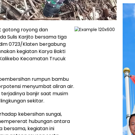
 gotong royong dan
a Sulis Karjito bersama tiga
odim 0723/Klaten bergabung
nakan kegiatan Karya Bakti
 Kalikebo Kecamatan Trucuk
a pembersihan rumpun bambu
rpotensi menyumbat aliran air.
terjadinya banjir saat musim
lingkungan sekitar.
erhadap kebersihan sungai,
h mempererat hubungan antara
a bersama, kegiatan ini