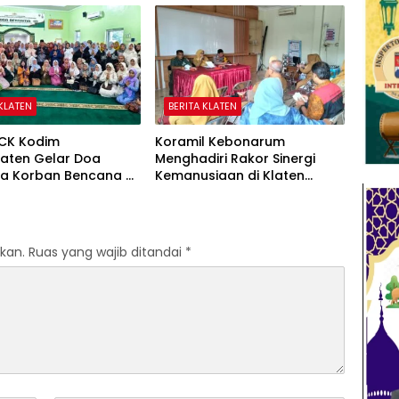
Masyarakat
 KLATEN
BERITA KLATEN
KCK Kodim
Koramil Kebonarum
laten Gelar Doa
Menghadiri Rakor Sinergi
a Korban Bencana Di
Kemanusiaan di Klaten
an Sumatera
Selatan
kan.
Ruas yang wajib ditandai
*