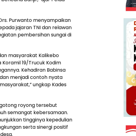
 Drs. Purwanto menyampaikan
epada jajaran TNI dan relawan
egiatan pembersihan sungai di
dan masyarakat Kalikebo
 Koramil 19/Trucuk Kodim
ngannya. Kehadiran Babinsa
 dan menjadi contoh nyata
 masyarakat,” ungkap Kades
 gotong royong tersebut
enuh semangat kebersamaan.
njukkan tingginya kepedulian
gkungan serta sinergi positif
 desa.