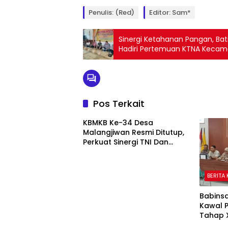
Penulis: (Red)
Editor: Sam*
Sinergi Ketahanan Pangan, Ba
Hadiri Pertemuan KTNA Kecam
Pos Terkait
KBMKB Ke-34 Desa
Malangjiwan Resmi Ditutup,
Perkuat Sinergi TNI Dan
Pemda Mendorong
Pembangunan Desa
BERITA
Babins
Kawal 
Tahap X
Sasara