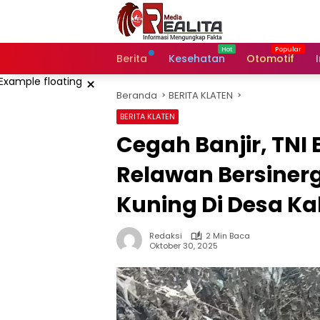
Langsung
ke
konten
Berita
Kesehatan
Otomotif
×
Beranda
BERITA KLATEN
BERITA KLATEN
Cegah Banjir, TN
Relawan Bersinerg
Kuning Di Desa Ka
Redaksi
2 Min Baca
Oktober 30, 2025