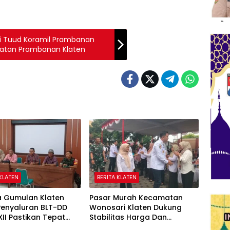
ti Tuud Koramil Prambanan
atan Prambanan Klaten
 KLATEN
BERITA KLATEN
a Gumulan Klaten
Pasar Murah Kecamatan
Penyaluran BLT-DD
Wonosari Klaten Dukung
II Pastikan Tepat
Stabilitas Harga Dan
n
Penguatan Ekonomi