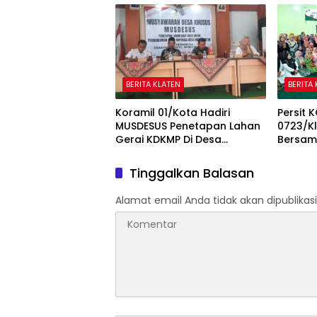
BERITA KLATEN
BERITA
Koramil 01/Kota Hadiri
Persit 
MUSDESUS Penetapan Lahan
0723/K
Gerai KDKMP Di Desa
Bersam
Tambongwetan Klaten
Aceh D
Tinggalkan Balasan
Alamat email Anda tidak akan dipublikasi