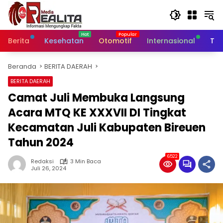
Langsung
ke
konten
Berita
Kesehatan
Otomotif
Internasional
Tek
Beranda
BERITA DAERAH
BERITA DAERAH
Camat Juli Membuka Langsung
Acara MTQ KE XXXVII DI Tingkat
Kecamatan Juli Kabupaten Bireuen
Tahun 2024
6522
Redaksi
3 Min Baca
Juli 26, 2024