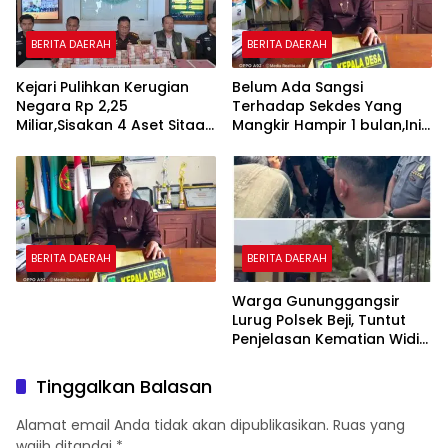
BERITA DAERAH
BERITA DAERAH
Kejari Pulihkan Kerugian
Belum Ada Sangsi
Negara Rp 2,25
Terhadap Sekdes Yang
Miliar,Sisakan 4 Aset Sitaan
Mangkir Hampir 1 bulan,Ini
Menunggu Proses Kejari
Penjelasan Amiril Kades
Winong.
BERITA DAERAH
BERITA DAERAH
Warga Gununggangsir
Lurug Polsek Beji, Tuntut
Penjelasan Kematian Widi
Nur Cahyono.
Tinggalkan Balasan
Alamat email Anda tidak akan dipublikasikan.
Ruas yang
wajib ditandai
*