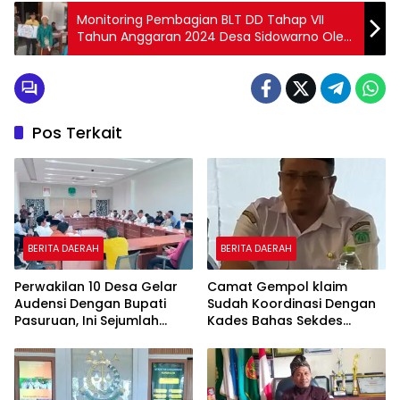
Monitoring Pembagian BLT DD Tahap VII
Tahun Anggaran 2024 Desa Sidowarno Oleh
Koptu Suyono
Pos Terkait
BERITA DAERAH
BERITA DAERAH
Perwakilan 10 Desa Gelar
Camat Gempol klaim
Audensi Dengan Bupati
Sudah Koordinasi Dengan
Pasuruan, Ini Sejumlah
Kades Bahas Sekdes
Tuntutannya
Indisipliner.,ini Point
Pentingnya