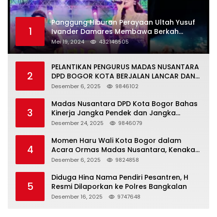
Panggung Hiburan Perayaan Ultah Yusuf
1
Ivander Damares Membawa Berkah
Warga Kejapanan
Mei 19, 2024
432146505
PELANTIKAN PENGURUS MADAS NUSANTARA
2
DPD BOGOR KOTA BERJALAN LANCAR DAN
KHIDMAT
Desember 6, 2025
9846102
Madas Nusantara DPD Kota Bogor Bahas
3
Kinerja Jangka Pendek dan Jangka
Panjang
Desember 24, 2025
9846079
Momen Haru Wali Kota Bogor dalam
4
Acara Ormas Madas Nusantara, Kenakan
Peci Hitam Tinggi sebagai Simbol
Desember 6, 2025
9824858
Kehormatan
Diduga Hina Nama Pendiri Pesantren, H
5
Resmi Dilaporkan ke Polres Bangkalan
Desember 16, 2025
9747648