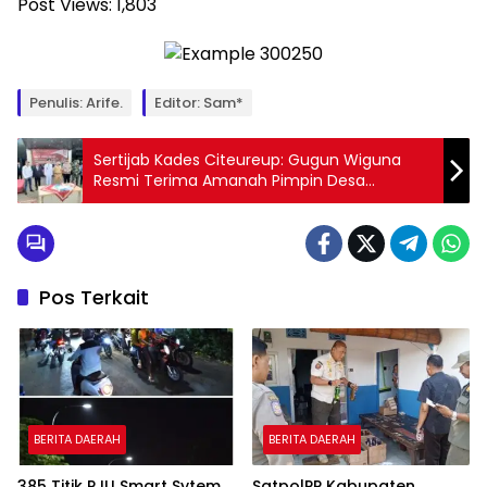
Post Views:
1,803
Penulis: Arife.
Editor: Sam*
Sertijab Kades Citeureup: Gugun Wiguna
Resmi Terima Amanah Pimpin Desa
Citeureup
Pos Terkait
BERITA DAERAH
BERITA DAERAH
385 Titik PJU Smart Sytem
SatpolPP Kabupaten