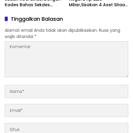
Kades Bahas Sekdes
Miliar,Sisakan 4 Aset Sitaan
Indisipliner.,ini Point
Menunggu Proses Kejari
Pentingnya
Tinggalkan Balasan
Alamat email Anda tidak akan dipublikasikan.
Ruas yang
wajib ditandai
*