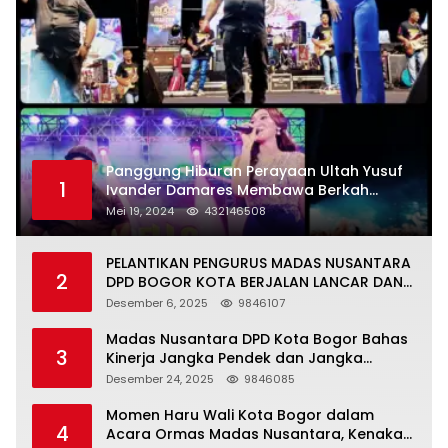
Panggung Hiburan Perayaan Ultah Yusuf
1
Ivander Damares Membawa Berkah
Warga Kejapanan
Mei 19, 2024
432146508
PELANTIKAN PENGURUS MADAS NUSANTARA
2
DPD BOGOR KOTA BERJALAN LANCAR DAN
KHIDMAT
Desember 6, 2025
9846107
Madas Nusantara DPD Kota Bogor Bahas
3
Kinerja Jangka Pendek dan Jangka
Panjang
Desember 24, 2025
9846085
Momen Haru Wali Kota Bogor dalam
4
Acara Ormas Madas Nusantara, Kenakan