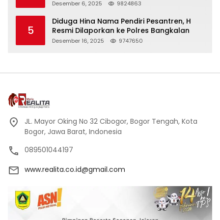
Peci Hitam Tinggi sebagai Simbol
Desember 6, 2025
9824863
Kehormatan
Diduga Hina Nama Pendiri Pesantren, H
5
Resmi Dilaporkan ke Polres Bangkalan
Desember 16, 2025
9747650
JL. Mayor Oking No 32 Cibogor, Bogor Tengah, Kota
Bogor, Jawa Barat, Indonesia
089501044197
www.realita.co.id@gmail.com