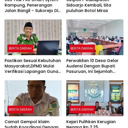
Rampung, Penerangan
Sidoarjo Kembali, Sita
Jalan Bangil – Sukorejo Di
puluhan Botol Miras
Rasakan Masyarakat.
BERITA DAERAH
BERITA DAERAH
Pastikan Sesuai Kebutuhan
Perwakilan 10 Desa Gelar
Masyarakat,DPMD Mulai
Audensi Dengan Bupati
Verifikasi Lapangan Guna
Pasuruan, Ini Sejumlah
Cek Usulan BKK.
Tuntutannya
BERITA DAERAH
BERITA DAERAH
Camat Gempol klaim
Kejari Pulihkan Kerugian
Sudah Koordinasi Dengan
Negara Rp 2,25