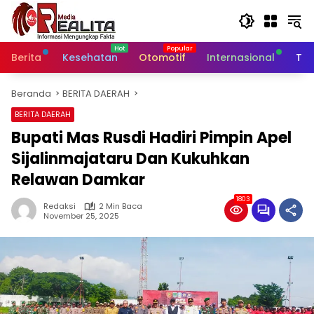
Langsung
ke
konten
Berita
Kesehatan
Otomotif
Internasional
Tek
Beranda
BERITA DAERAH
BERITA DAERAH
Bupati Mas Rusdi Hadiri Pimpin Apel
Sijalinmajataru Dan Kukuhkan
Relawan Damkar
1803
Redaksi
2 Min Baca
November 25, 2025